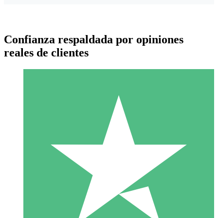
Confianza respaldada por opiniones
reales de clientes
Paquetes de Créditos Individuales
Paga según el uso con créditos de descarga. Sin compromiso
mensual.
1 Descarga
10
US$
00