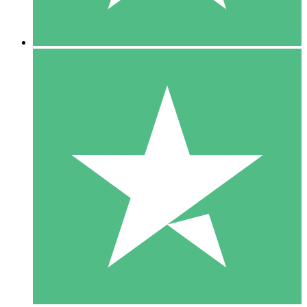
5 Descargas
15
US$
00
10 Descargas
20
US$
00