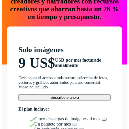
creadores y narradores con recursos
creativos que ahorran hasta un 76 %
en tiempo y presupuesto.
Solo imágenes
9 US$
USD por mes facturado
anualmente
Desbloquea el acceso a toda nuestra colección de fotos,
vectores y gráficos autorizados para uso comercial.
Vídeo no incluido.
Suscríbete ahora
El plan incluye:
Cinco descargas de imágenes al mes
Un paquete por mes