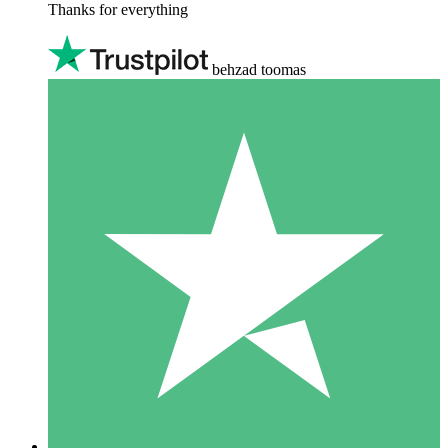
Thanks for everything
behzad toomas