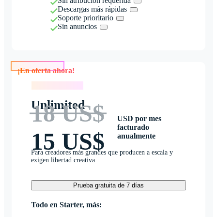
Sin atribución requerida
Descargas más rápidas
Soporte prioritario
Sin anuncios
¡En oferta ahora!
¡En oferta ahora!
Unlimited
18 US$
USD por mes
facturado
15 US$
anualmente
Para creadores más grandes que producen a escala y
exigen libertad creativa
Prueba gratuita de 7 días
Todo en Starter, más: