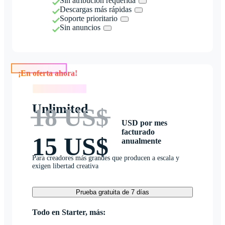
Sin atribución requerida
Descargas más rápidas
Soporte prioritario
Sin anuncios
¡En oferta ahora!
¡En oferta ahora!
Unlimited
18 US$
USD por mes
facturado
15 US$
anualmente
Para creadores más grandes que producen a escala y
exigen libertad creativa
Prueba gratuita de 7 días
Todo en Starter, más: