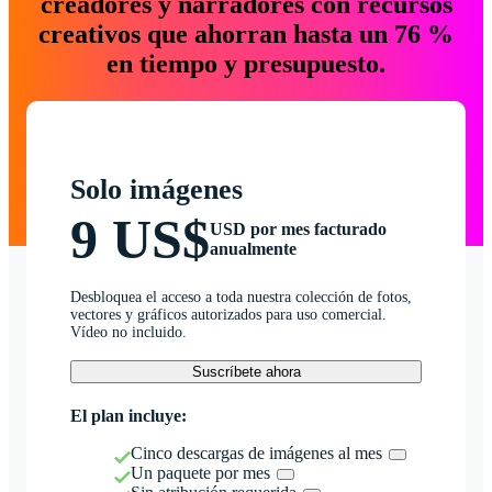
creadores y narradores con recursos
creativos que ahorran hasta un 76 %
en tiempo y presupuesto.
Solo imágenes
9 US$
USD por mes facturado
anualmente
Desbloquea el acceso a toda nuestra colección de fotos,
vectores y gráficos autorizados para uso comercial.
Vídeo no incluido.
Suscríbete ahora
El plan incluye:
Cinco descargas de imágenes al mes
Un paquete por mes