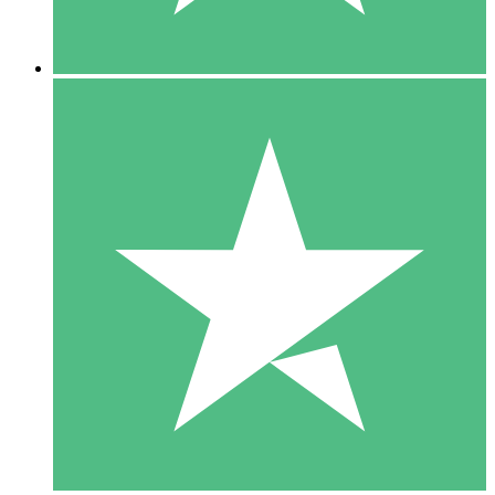
5 Descargas
15
US$
00
10 Descargas
20
US$
00