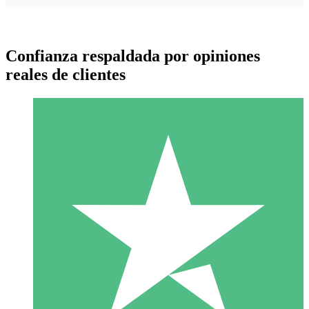
Confianza respaldada por opiniones
reales de clientes
Paquetes de Créditos Individuales
Paga según el uso con créditos de descarga. Sin compromiso
mensual.
1 Descarga
10
US$
00