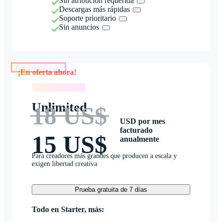
Sin atribución requerida
Descargas más rápidas
Soporte prioritario
Sin anuncios
¡En oferta ahora!
¡En oferta ahora!
Unlimited
18 US$
USD por mes
facturado
15 US$
anualmente
Para creadores más grandes que producen a escala y
exigen libertad creativa
Prueba gratuita de 7 días
Todo en Starter, más: