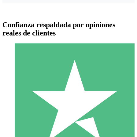
Confianza respaldada por opiniones
reales de clientes
Paquetes de Créditos Individuales
Paga según el uso con créditos de descarga. Sin compromiso
mensual.
1 Descarga
10
US$
00