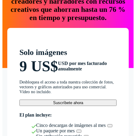
creadores y narradores con recursos
creativos que ahorran hasta un 76 %
en tiempo y presupuesto.
Solo imágenes
9 US$
USD por mes facturado
anualmente
Desbloquea el acceso a toda nuestra colección de fotos,
vectores y gráficos autorizados para uso comercial.
Vídeo no incluido.
Suscríbete ahora
El plan incluye:
Cinco descargas de imágenes al mes
Un paquete por mes