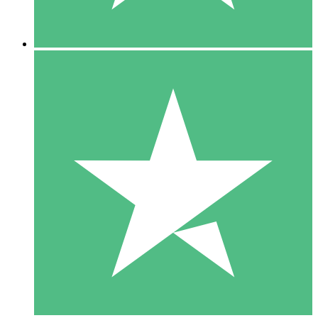
5 Descargas
15
US$
00
10 Descargas
20
US$
00