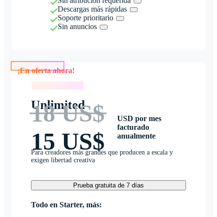
Sin atribución requerida
Descargas más rápidas
Soporte prioritario
Sin anuncios
¡En oferta ahora!
¡En oferta ahora!
Unlimited
18 US$
USD por mes
facturado
15 US$
anualmente
Para creadores más grandes que producen a escala y
exigen libertad creativa
Prueba gratuita de 7 días
Todo en Starter, más: