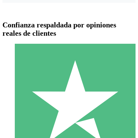
Confianza respaldada por opiniones
reales de clientes
Paquetes de Créditos Individuales
Paga según el uso con créditos de descarga. Sin compromiso
mensual.
1 Descarga
10
US$
00