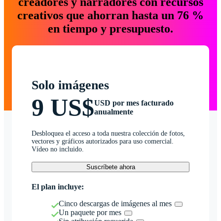
creadores y narradores con recursos
creativos que ahorran hasta un 76 %
en tiempo y presupuesto.
Solo imágenes
9 US$
USD por mes facturado
anualmente
Desbloquea el acceso a toda nuestra colección de fotos,
vectores y gráficos autorizados para uso comercial.
Vídeo no incluido.
Suscríbete ahora
El plan incluye:
Cinco descargas de imágenes al mes
Un paquete por mes