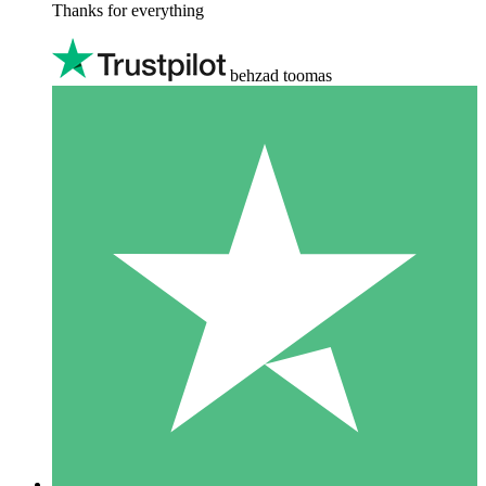
Thanks for everything
behzad toomas