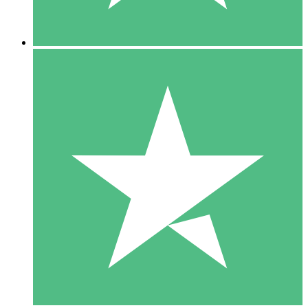
5 Descargas
15
US$
00
10 Descargas
20
US$
00