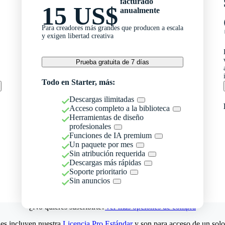
facturado
15 US$
anualmente
Para creadores más grandes que producen a escala
y exigen libertad creativa
Prueba gratuita de 7 días
Todo en Starter, más:
Descargas ilimitadas
Acceso completo a la biblioteca
Herramientas de diseño
profesionales
Funciones de IA premium
Un paquete por mes
Sin atribución requerida
Descargas más rápidas
Soporte prioritario
Sin anuncios
¿No quieres suscribirte?
Ver más opciones de compra
es incluyen nuestra
Licencia Pro Estándar
y son para acceso de un solo