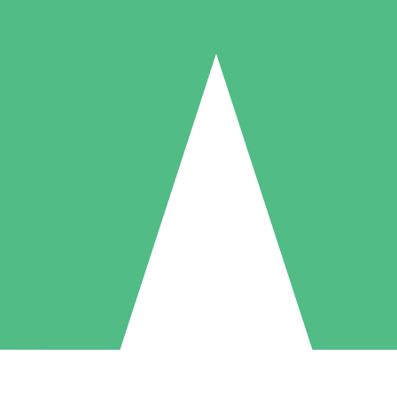
Paquetes de Créditos Individuales
Paga según el uso con créditos de descarga. Sin compromiso mensual.
1 Descarga
5 Descargas
10 Descargas
10
15
20
US$
00
US$
00
US$
00