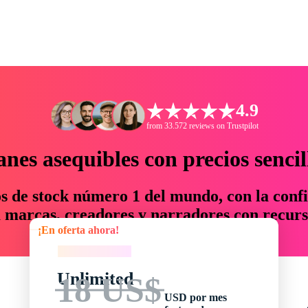
4.9
from 33.572 reviews on Trustpilot
anes asequibles con precios sencil
os de stock número 1 del mundo, con la confi
marcas, creadores y narradores con recurs
¡En oferta ahora!
un 76 % en tiempo y presupuesto.
¡En oferta ahora!
Unlimited
18 US$
USD por mes