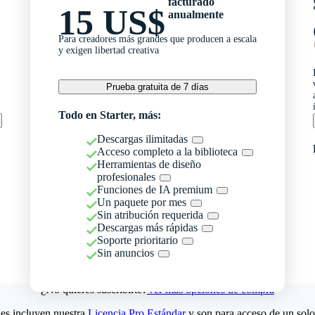
facturado
15 US$
anualmente
Para creadores más grandes que producen a escala
y exigen libertad creativa
Prueba gratuita de 7 días
Todo en Starter, más:
Descargas ilimitadas
Acceso completo a la biblioteca
Herramientas de diseño
profesionales
Funciones de IA premium
Un paquete por mes
Sin atribución requerida
Descargas más rápidas
Soporte prioritario
Sin anuncios
¿No quieres suscribirte?
Ver más opciones de compra
es incluyen nuestra
Licencia Pro Estándar
y son para acceso de un solo