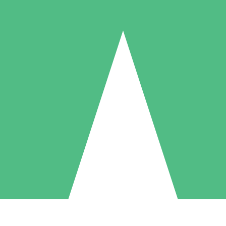
Paquetes de Créditos Individuales
Paga según el uso con créditos de descarga. Sin compromiso mensual.
1 Descarga
5 Descargas
10 Descargas
10
15
20
US$
00
US$
00
US$
00