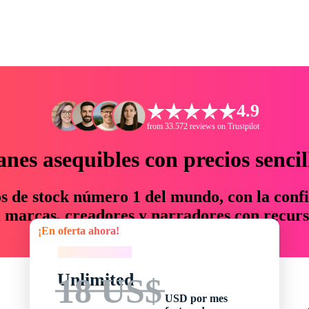
4.9
from 33.572 reviews on Trustpilot
anes asequibles con precios sencil
os de stock número 1 del mundo, con la confi
marcas, creadores y narradores con recurs
¡En oferta ahora!
un 76 % en tiempo y presupuesto.
¡En oferta ahora!
Unlimited
18 US$
USD por mes