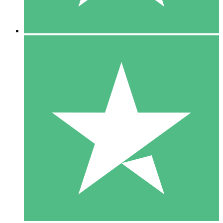
5 Descargas
15
US$
00
10 Descargas
20
US$
00