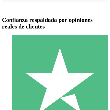
Confianza respaldada por opiniones
reales de clientes
Paquetes de Créditos Individuales
Paga según el uso con créditos de descarga. Sin compromiso
mensual.
1 Descarga
10
US$
00