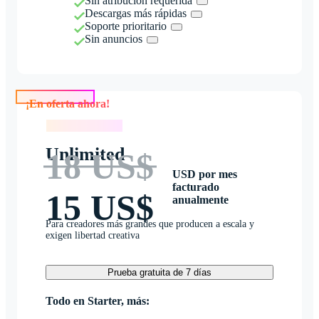
Sin atribución requerida
Descargas más rápidas
Soporte prioritario
Sin anuncios
¡En oferta ahora!
¡En oferta ahora!
Unlimited
18 US$
USD por mes
facturado
15 US$
anualmente
Para creadores más grandes que producen a escala y
exigen libertad creativa
Prueba gratuita de 7 días
Todo en Starter, más: