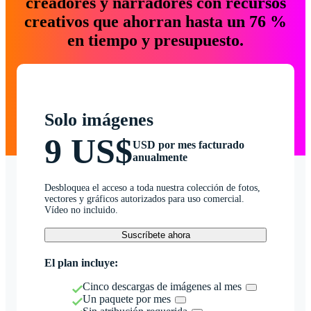
creadores y narradores con recursos
creativos que ahorran hasta un 76 %
en tiempo y presupuesto.
Solo imágenes
9 US$
USD por mes facturado
anualmente
Desbloquea el acceso a toda nuestra colección de fotos,
vectores y gráficos autorizados para uso comercial.
Vídeo no incluido.
Suscríbete ahora
El plan incluye:
Cinco descargas de imágenes al mes
Un paquete por mes