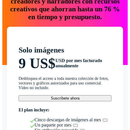
creadores y narradores con recursos
creativos que ahorran hasta un 76 %
en tiempo y presupuesto.
Solo imágenes
9 US$
USD por mes facturado
anualmente
Desbloquea el acceso a toda nuestra colección de fotos,
vectores y gráficos autorizados para uso comercial.
Vídeo no incluido.
Suscríbete ahora
El plan incluye:
Cinco descargas de imágenes al mes
Un paquete por mes