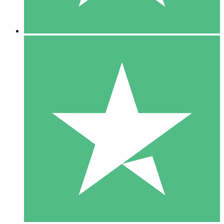
5 Descargas
15
US$
00
10 Descargas
20
US$
00