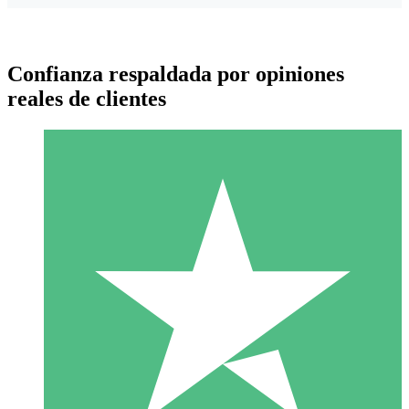
Confianza respaldada por opiniones
reales de clientes
Paquetes de Créditos Individuales
Paga según el uso con créditos de descarga. Sin compromiso
mensual.
1 Descarga
10
US$
00