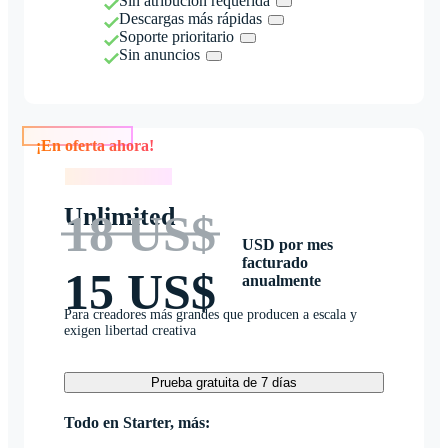
Sin atribución requerida
Descargas más rápidas
Soporte prioritario
Sin anuncios
¡En oferta ahora!
¡En oferta ahora!
Unlimited
18 US$
USD por mes
facturado
15 US$
anualmente
Para creadores más grandes que producen a escala y
exigen libertad creativa
Prueba gratuita de 7 días
Todo en Starter, más: