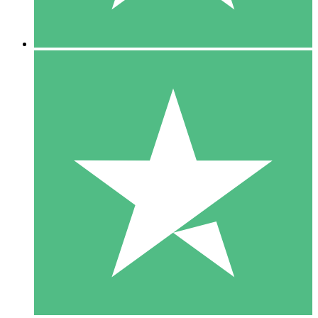
5 Descargas
15
US$
00
10 Descargas
20
US$
00