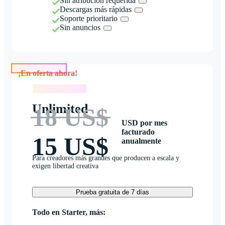
Sin atribución requerida
Descargas más rápidas
Soporte prioritario
Sin anuncios
¡En oferta ahora!
¡En oferta ahora!
Unlimited
18 US$
USD por mes
facturado
15 US$
anualmente
Para creadores más grandes que producen a escala y
exigen libertad creativa
Prueba gratuita de 7 días
Todo en Starter, más: