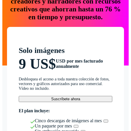
creadores y narradores con recursos
creativos que ahorran hasta un 76 %
en tiempo y presupuesto.
Solo imágenes
9 US$
USD por mes facturado
anualmente
Desbloquea el acceso a toda nuestra colección de fotos,
vectores y gráficos autorizados para uso comercial.
Vídeo no incluido.
Suscríbete ahora
El plan incluye:
Cinco descargas de imágenes al mes
Un paquete por mes