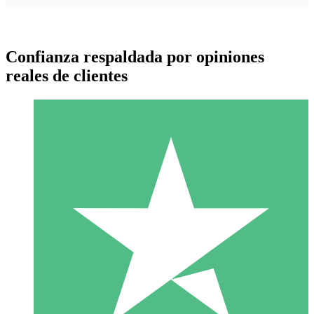
Confianza respaldada por opiniones
reales de clientes
Paquetes de Créditos Individuales
Paga según el uso con créditos de descarga. Sin compromiso
mensual.
1 Descarga
10
US$
00