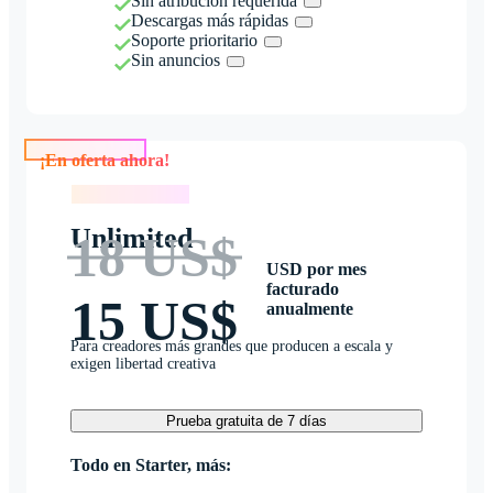
Sin atribución requerida
Descargas más rápidas
Soporte prioritario
Sin anuncios
¡En oferta ahora!
¡En oferta ahora!
Unlimited
18 US$
USD por mes
facturado
15 US$
anualmente
Para creadores más grandes que producen a escala y
exigen libertad creativa
Prueba gratuita de 7 días
Todo en Starter, más: