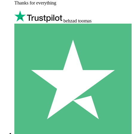
Thanks for everything
behzad toomas