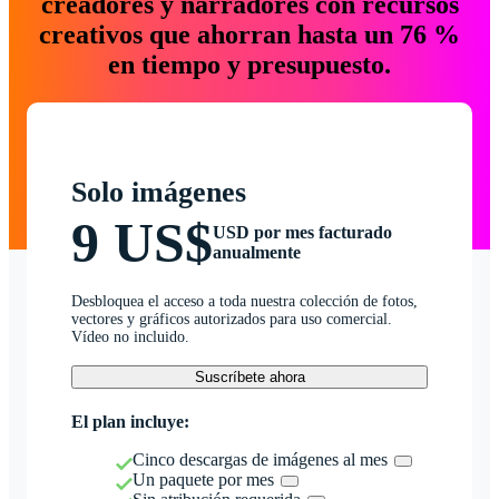
creadores y narradores con recursos
creativos que ahorran hasta un 76 %
en tiempo y presupuesto.
Solo imágenes
9 US$
USD por mes facturado
anualmente
Desbloquea el acceso a toda nuestra colección de fotos,
vectores y gráficos autorizados para uso comercial.
Vídeo no incluido.
Suscríbete ahora
El plan incluye:
Cinco descargas de imágenes al mes
Un paquete por mes