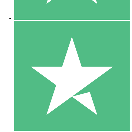
5 Descargas
15
US$
00
10 Descargas
20
US$
00