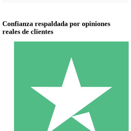
Confianza respaldada por opiniones
reales de clientes
Paquetes de Créditos Individuales
Paga según el uso con créditos de descarga. Sin compromiso
mensual.
1 Descarga
10
US$
00