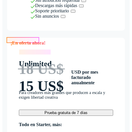
Sin atribución requerida
Descargas más rápidas
Soporte prioritario
Sin anuncios
¡En oferta ahora!
¡En oferta ahora!
Unlimited
18 US$
USD por mes
facturado
15 US$
anualmente
Para creadores más grandes que producen a escala y
exigen libertad creativa
Prueba gratuita de 7 días
Todo en Starter, más: