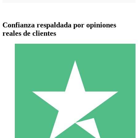
Confianza respaldada por opiniones
reales de clientes
Paquetes de Créditos Individuales
Paga según el uso con créditos de descarga. Sin compromiso
mensual.
1 Descarga
10
US$
00