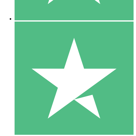
5 Descargas
15
US$
00
10 Descargas
20
US$
00