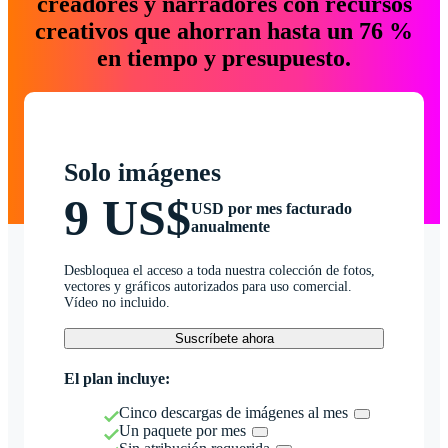
creadores y narradores con recursos
creativos que ahorran hasta un 76 %
en tiempo y presupuesto.
Solo imágenes
9 US$
USD por mes facturado
anualmente
Desbloquea el acceso a toda nuestra colección de fotos,
vectores y gráficos autorizados para uso comercial.
Vídeo no incluido.
Suscríbete ahora
El plan incluye:
Cinco descargas de imágenes al mes
Un paquete por mes