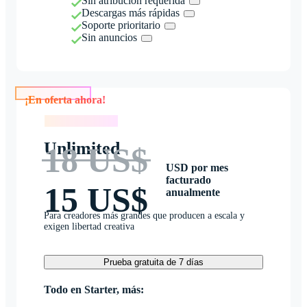
Sin atribución requerida
Descargas más rápidas
Soporte prioritario
Sin anuncios
¡En oferta ahora!
¡En oferta ahora!
Unlimited
18 US$
USD por mes
facturado
15 US$
anualmente
Para creadores más grandes que producen a escala y
exigen libertad creativa
Prueba gratuita de 7 días
Todo en Starter, más: