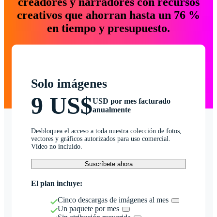
creadores y narradores con recursos
creativos que ahorran hasta un 76 %
en tiempo y presupuesto.
Solo imágenes
9 US$
USD por mes facturado
anualmente
Desbloquea el acceso a toda nuestra colección de fotos,
vectores y gráficos autorizados para uso comercial.
Vídeo no incluido.
Suscríbete ahora
El plan incluye:
Cinco descargas de imágenes al mes
Un paquete por mes