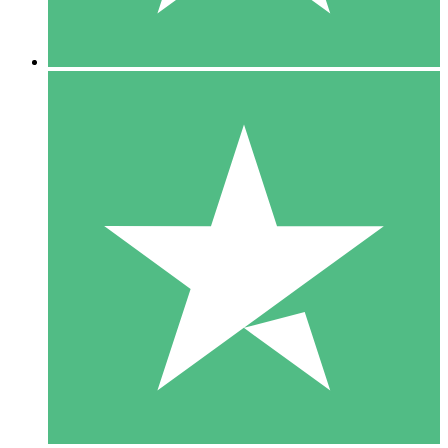
5 Descargas
15
US$
00
10 Descargas
20
US$
00