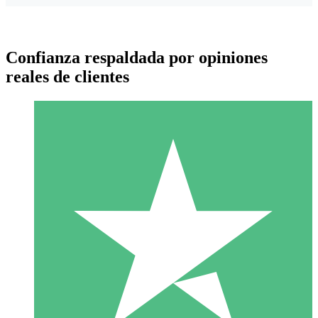
Confianza respaldada por opiniones
reales de clientes
Paquetes de Créditos Individuales
Paga según el uso con créditos de descarga. Sin compromiso
mensual.
1 Descarga
10
US$
00