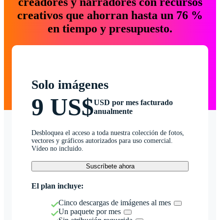
creadores y narradores con recursos
creativos que ahorran hasta un 76 %
en tiempo y presupuesto.
Solo imágenes
9 US$
USD por mes facturado
anualmente
Desbloquea el acceso a toda nuestra colección de fotos,
vectores y gráficos autorizados para uso comercial.
Vídeo no incluido.
Suscríbete ahora
El plan incluye:
Cinco descargas de imágenes al mes
Un paquete por mes