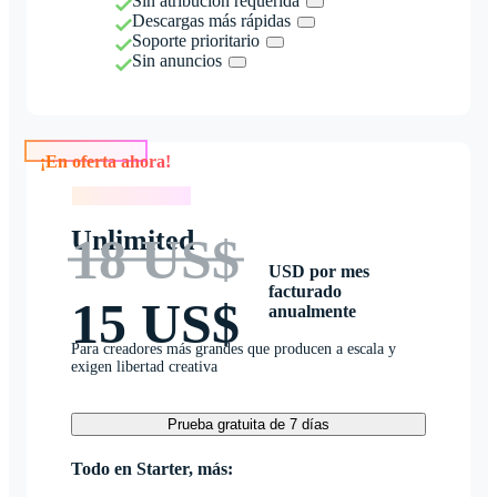
Sin atribución requerida
Descargas más rápidas
Soporte prioritario
Sin anuncios
¡En oferta ahora!
¡En oferta ahora!
Unlimited
18 US$
USD por mes
facturado
15 US$
anualmente
Para creadores más grandes que producen a escala y
exigen libertad creativa
Prueba gratuita de 7 días
Todo en Starter, más: