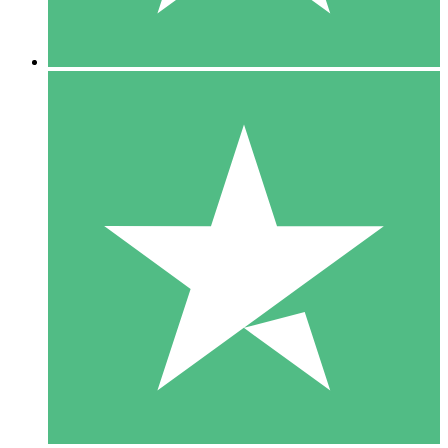
5 Descargas
15
US$
00
10 Descargas
20
US$
00