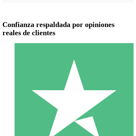
Confianza respaldada por opiniones
reales de clientes
Paquetes de Créditos Individuales
Paga según el uso con créditos de descarga. Sin compromiso
mensual.
1 Descarga
10
US$
00