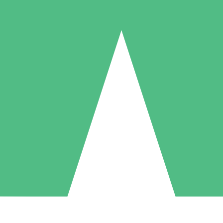
Paquetes de Créditos Individuales
Paga según el uso con créditos de descarga. Sin compromiso mensual.
1 Descarga
5 Descargas
10 Descargas
10
15
20
US$
00
US$
00
US$
00