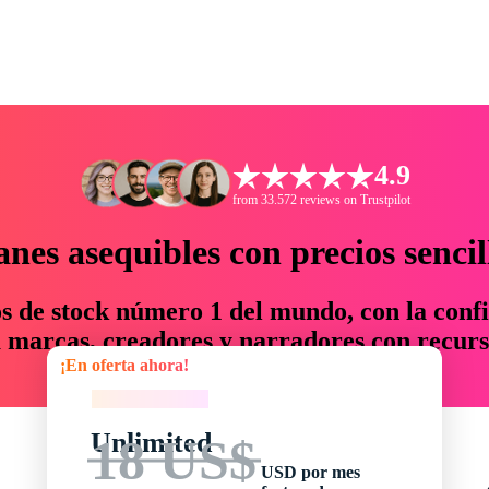
4.9
from 33.572 reviews on Trustpilot
anes asequibles con precios sencil
os de stock número 1 del mundo, con la confi
marcas, creadores y narradores con recurs
¡En oferta ahora!
un 76 % en tiempo y presupuesto.
¡En oferta ahora!
Unlimited
18 US$
USD por mes