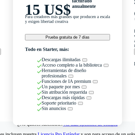
facturado
15 US$
anualmente
Para creadores más grandes que producen a escala
y exigen libertad creativa
Prueba gratuita de 7 días
Todo en Starter, más:
Descargas ilimitadas
Acceso completo a la biblioteca
Herramientas de diseño
profesionales
Funciones de IA premium
Un paquete por mes
Sin atribución requerida
Descargas más rápidas
Soporte prioritario
Sin anuncios
¿No quieres suscribirte?
Ver más opciones de compra
es incluyen nuestra
Licencia Pro Estándar
y son para acceso de un solo