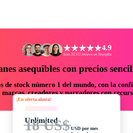
4.9
from 33.572 reviews on Trustpilot
anes asequibles con precios sencil
os de stock número 1 del mundo, con la confi
marcas, creadores y narradores con recurs
¡En oferta ahora!
un 76 % en tiempo y presupuesto.
¡En oferta ahora!
Unlimited
18 US$
USD por mes