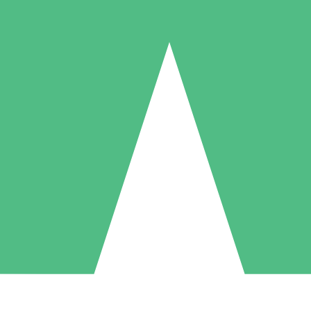
Paquetes de Créditos Individuales
Paga según el uso con créditos de descarga. Sin compromiso mensual.
1 Descarga
5 Descargas
10 Descargas
10
15
20
US$
00
US$
00
US$
00