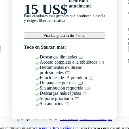
facturado
15 US$
anualmente
Para creadores más grandes que producen a escala
y exigen libertad creativa
Prueba gratuita de 7 días
Todo en Starter, más:
Descargas ilimitadas
Acceso completo a la biblioteca
Herramientas de diseño
profesionales
Funciones de IA premium
Un paquete por mes
Sin atribución requerida
Descargas más rápidas
Soporte prioritario
Sin anuncios
¿No quieres suscribirte?
Ver más opciones de compra
es incluyen nuestra
Licencia Pro Estándar
y son para acceso de un solo