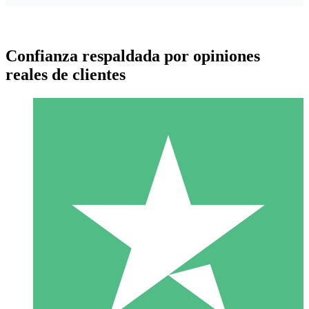
Confianza respaldada por opiniones
reales de clientes
Paquetes de Créditos Individuales
Paga según el uso con créditos de descarga. Sin compromiso
mensual.
1 Descarga
10
US$
00