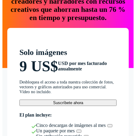
creadores y narradores con recursos
creativos que ahorran hasta un 76 %
en tiempo y presupuesto.
Solo imágenes
9 US$
USD por mes facturado
anualmente
Desbloquea el acceso a toda nuestra colección de fotos,
vectores y gráficos autorizados para uso comercial.
Vídeo no incluido.
Suscríbete ahora
El plan incluye:
Cinco descargas de imágenes al mes
Un paquete por mes