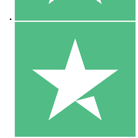
5 Descargas
15
US$
00
10 Descargas
20
US$
00