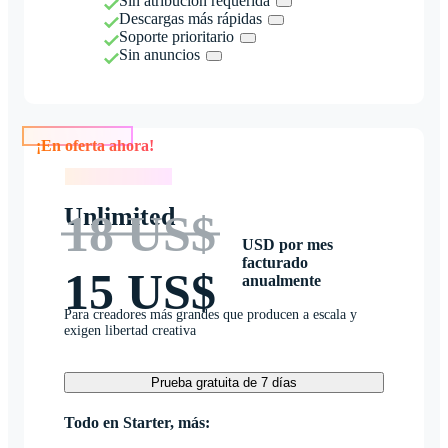
Sin atribución requerida
Descargas más rápidas
Soporte prioritario
Sin anuncios
¡En oferta ahora!
¡En oferta ahora!
Unlimited
18 US$
USD por mes
facturado
15 US$
anualmente
Para creadores más grandes que producen a escala y
exigen libertad creativa
Prueba gratuita de 7 días
Todo en Starter, más: