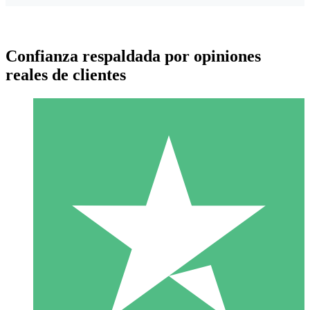
Confianza respaldada por opiniones
reales de clientes
Paquetes de Créditos Individuales
Paga según el uso con créditos de descarga. Sin compromiso
mensual.
1 Descarga
10
US$
00