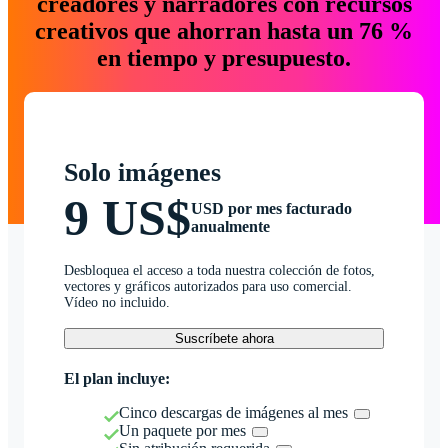
creadores y narradores con recursos
creativos que ahorran hasta un 76 %
en tiempo y presupuesto.
Solo imágenes
9 US$
USD por mes facturado
anualmente
Desbloquea el acceso a toda nuestra colección de fotos,
vectores y gráficos autorizados para uso comercial.
Vídeo no incluido.
Suscríbete ahora
El plan incluye:
Cinco descargas de imágenes al mes
Un paquete por mes