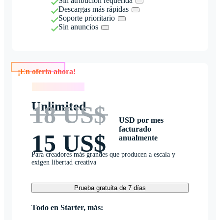
Sin atribución requerida
Descargas más rápidas
Soporte prioritario
Sin anuncios
¡En oferta ahora!
¡En oferta ahora!
Unlimited
18 US$
USD por mes
facturado
15 US$
anualmente
Para creadores más grandes que producen a escala y
exigen libertad creativa
Prueba gratuita de 7 días
Todo en Starter, más: