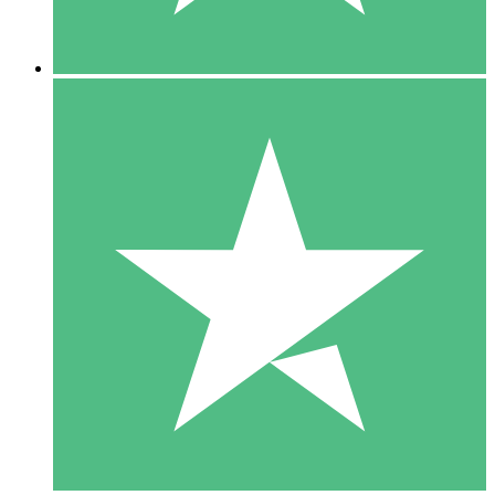
5 Descargas
15
US$
00
10 Descargas
20
US$
00