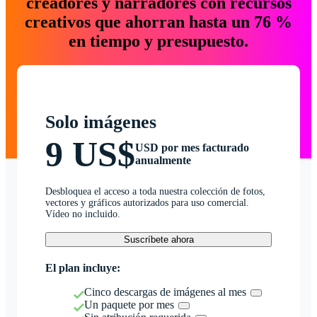
creadores y narradores con recursos
creativos que ahorran hasta un 76 %
en tiempo y presupuesto.
Solo imágenes
9 US$
USD por mes facturado
anualmente
Desbloquea el acceso a toda nuestra colección de fotos,
vectores y gráficos autorizados para uso comercial.
Vídeo no incluido.
Suscríbete ahora
El plan incluye:
Cinco descargas de imágenes al mes
Un paquete por mes