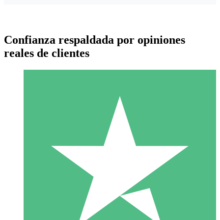
Confianza respaldada por opiniones
reales de clientes
Paquetes de Créditos Individuales
Paga según el uso con créditos de descarga. Sin compromiso
mensual.
1 Descarga
10
US$
00