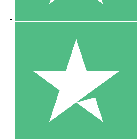
5 Descargas
15
US$
00
10 Descargas
20
US$
00