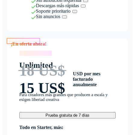
Sin atribución requerida
Descargas más rápidas
Soporte prioritario
Sin anuncios
¡En oferta ahora!
¡En oferta ahora!
Unlimited
18 US$
USD por mes
facturado
15 US$
anualmente
Para creadores más grandes que producen a escala y
exigen libertad creativa
Prueba gratuita de 7 días
Todo en Starter, más: