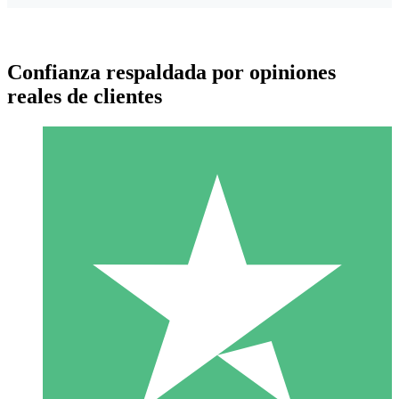
Confianza respaldada por opiniones
reales de clientes
Paquetes de Créditos Individuales
Paga según el uso con créditos de descarga. Sin compromiso
mensual.
1 Descarga
10
US$
00