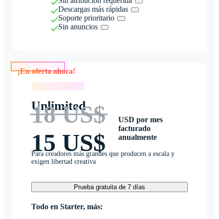
Sin atribución requerida
Descargas más rápidas
Soporte prioritario
Sin anuncios
¡En oferta ahora!
¡En oferta ahora!
Unlimited
18 US$
USD por mes
facturado
15 US$
anualmente
Para creadores más grandes que producen a escala y
exigen libertad creativa
Prueba gratuita de 7 días
Todo en Starter, más: