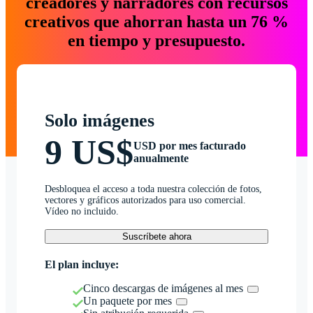
creadores y narradores con recursos
creativos que ahorran hasta un 76 %
en tiempo y presupuesto.
Solo imágenes
9 US$
USD por mes facturado
anualmente
Desbloquea el acceso a toda nuestra colección de fotos,
vectores y gráficos autorizados para uso comercial.
Vídeo no incluido.
Suscríbete ahora
El plan incluye:
Cinco descargas de imágenes al mes
Un paquete por mes