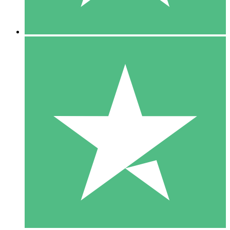
5 Descargas
15
US$
00
10 Descargas
20
US$
00