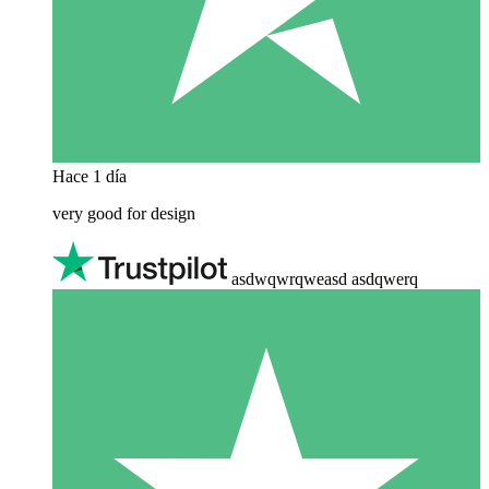
Hace 1 día
very good for design
asdwqwrqweasd asdqwerq