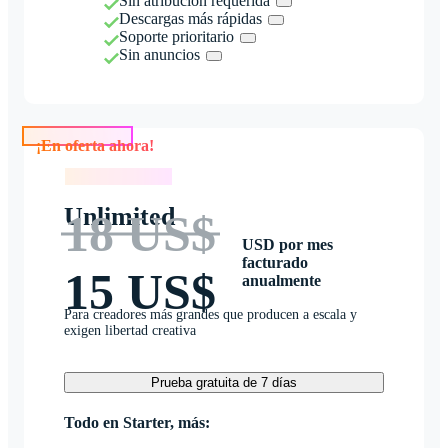
Sin atribución requerida
Descargas más rápidas
Soporte prioritario
Sin anuncios
¡En oferta ahora!
¡En oferta ahora!
Unlimited
18 US$
USD por mes
facturado
15 US$
anualmente
Para creadores más grandes que producen a escala y
exigen libertad creativa
Prueba gratuita de 7 días
Todo en Starter, más: