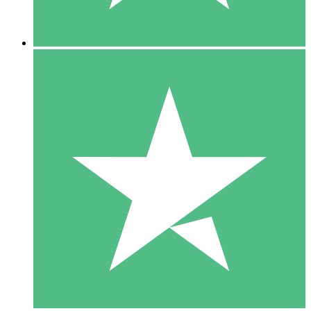
5 Descargas
15
US$
00
10 Descargas
20
US$
00