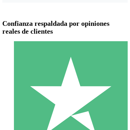
Confianza respaldada por opiniones
reales de clientes
Paquetes de Créditos Individuales
Paga según el uso con créditos de descarga. Sin compromiso
mensual.
1 Descarga
10
US$
00