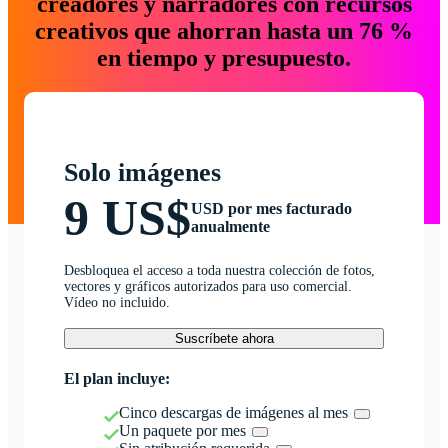
creadores y narradores con recursos
creativos que ahorran hasta un 76 %
en tiempo y presupuesto.
Solo imágenes
9 US$
USD por mes facturado
anualmente
Desbloquea el acceso a toda nuestra colección de fotos,
vectores y gráficos autorizados para uso comercial.
Vídeo no incluido.
Suscríbete ahora
El plan incluye:
Cinco descargas de imágenes al mes
Un paquete por mes