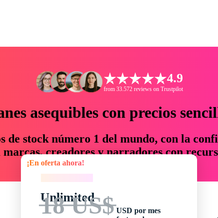
4.9
from 33.572 reviews on Trustpilot
anes asequibles con precios sencil
os de stock número 1 del mundo, con la confi
marcas, creadores y narradores con recurs
¡En oferta ahora!
un 76 % en tiempo y presupuesto.
¡En oferta ahora!
Unlimited
18 US$
USD por mes