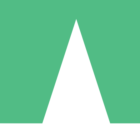
Paquetes de Créditos Individuales
Paga según el uso con créditos de descarga. Sin compromiso mensual.
1 Descarga
5 Descargas
10 Descargas
10
15
20
US$
00
US$
00
US$
00