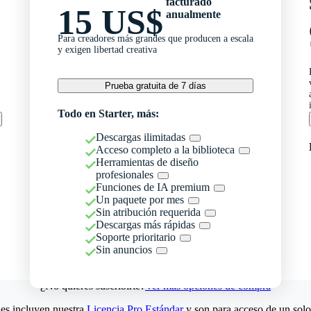
facturado
15 US$
anualmente
Para creadores más grandes que producen a escala
y exigen libertad creativa
Prueba gratuita de 7 días
Todo en Starter, más:
Descargas ilimitadas
Acceso completo a la biblioteca
Herramientas de diseño
profesionales
Funciones de IA premium
Un paquete por mes
Sin atribución requerida
Descargas más rápidas
Soporte prioritario
Sin anuncios
¿No quieres suscribirte?
Ver más opciones de compra
es incluyen nuestra
Licencia Pro Estándar
y son para acceso de un solo