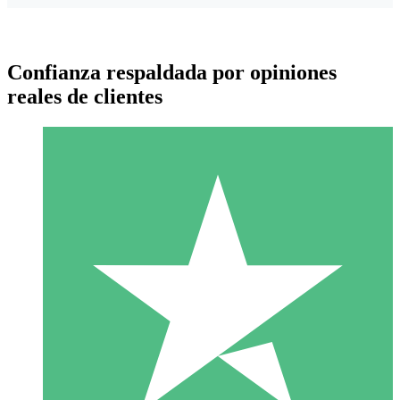
Confianza respaldada por opiniones
reales de clientes
Paquetes de Créditos Individuales
Paga según el uso con créditos de descarga. Sin compromiso
mensual.
1 Descarga
10
US$
00