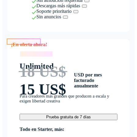
Sin atribución requerida
Descargas más rápidas
Soporte prioritario
Sin anuncios
¡En oferta ahora!
¡En oferta ahora!
Unlimited
18 US$
USD por mes
facturado
15 US$
anualmente
Para creadores más grandes que producen a escala y
exigen libertad creativa
Prueba gratuita de 7 días
Todo en Starter, más: