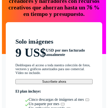
creadores y narradores con recursos
creativos que ahorran hasta un 76 %
en tiempo y presupuesto.
Solo imágenes
9 US$
USD por mes facturado
anualmente
Desbloquea el acceso a toda nuestra colección de fotos,
vectores y gráficos autorizados para uso comercial.
Vídeo no incluido.
Suscríbete ahora
El plan incluye:
Cinco descargas de imágenes al mes
Un paquete por mes