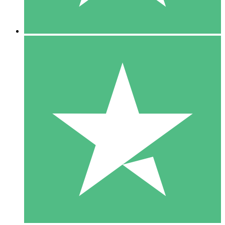
5 Descargas
15
US$
00
10 Descargas
20
US$
00