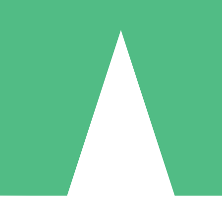
Paquetes de Créditos Individuales
Paga según el uso con créditos de descarga. Sin compromiso mensual.
1 Descarga
5 Descargas
10 Descargas
10
15
20
US$
00
US$
00
US$
00