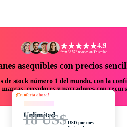
4.9
from 33.572 reviews on Trustpilot
anes asequibles con precios sencil
os de stock número 1 del mundo, con la confi
marcas, creadores y narradores con recurs
¡En oferta ahora!
un 76 % en tiempo y presupuesto.
¡En oferta ahora!
Unlimited
18 US$
USD por mes