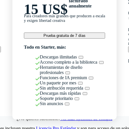
facturado
15 US$
anualmente
Para creadores más grandes que producen a escala
y exigen libertad creativa
Prueba gratuita de 7 días
Todo en Starter, más:
Descargas ilimitadas
Acceso completo a la biblioteca
Herramientas de diseño
profesionales
Funciones de IA premium
Un paquete por mes
Sin atribución requerida
Descargas más rápidas
Soporte prioritario
Sin anuncios
¿No quieres suscribirte?
Ver más opciones de compra
es incluyen nuestra
Licencia Pro Estándar
y son para acceso de un solo