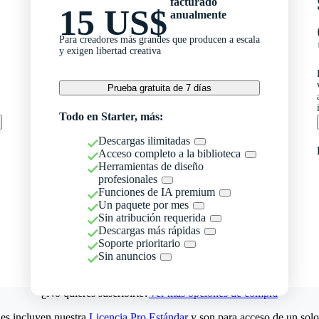
facturado
15 US$
anualmente
Para creadores más grandes que producen a escala
y exigen libertad creativa
Prueba gratuita de 7 días
Todo en Starter, más:
Descargas ilimitadas
Acceso completo a la biblioteca
Herramientas de diseño
profesionales
Funciones de IA premium
Un paquete por mes
Sin atribución requerida
Descargas más rápidas
Soporte prioritario
Sin anuncios
¿No quieres suscribirte?
Ver más opciones de compra
es incluyen nuestra
Licencia Pro Estándar
y son para acceso de un solo