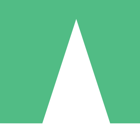
Paquetes de Créditos Individuales
Paga según el uso con créditos de descarga. Sin compromiso mensual.
1 Descarga
5 Descargas
10 Descargas
10
15
20
US$
00
US$
00
US$
00