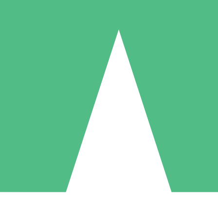
Paquetes de Créditos Individuales
Paga según el uso con créditos de descarga. Sin compromiso mensual.
1 Descarga
5 Descargas
10 Descargas
10
15
20
US$
00
US$
00
US$
00