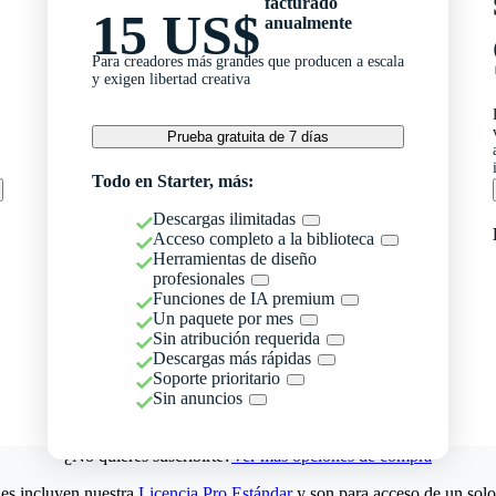
facturado
15 US$
anualmente
Para creadores más grandes que producen a escala
y exigen libertad creativa
Prueba gratuita de 7 días
Todo en Starter, más:
Descargas ilimitadas
Acceso completo a la biblioteca
Herramientas de diseño
profesionales
Funciones de IA premium
Un paquete por mes
Sin atribución requerida
Descargas más rápidas
Soporte prioritario
Sin anuncios
¿No quieres suscribirte?
Ver más opciones de compra
es incluyen nuestra
Licencia Pro Estándar
y son para acceso de un solo