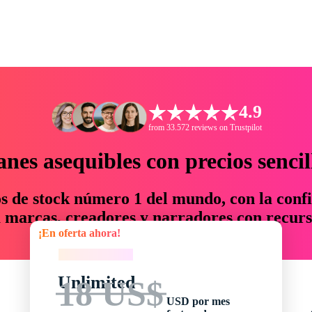
4.9
from 33.572 reviews on Trustpilot
anes asequibles con precios sencil
os de stock número 1 del mundo, con la confi
marcas, creadores y narradores con recurs
¡En oferta ahora!
un 76 % en tiempo y presupuesto.
¡En oferta ahora!
Unlimited
18 US$
USD por mes