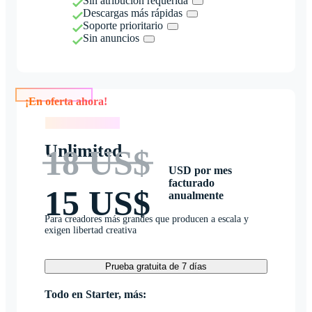
Sin atribución requerida
Descargas más rápidas
Soporte prioritario
Sin anuncios
¡En oferta ahora!
¡En oferta ahora!
Unlimited
18 US$
USD por mes
facturado
15 US$
anualmente
Para creadores más grandes que producen a escala y
exigen libertad creativa
Prueba gratuita de 7 días
Todo en Starter, más: