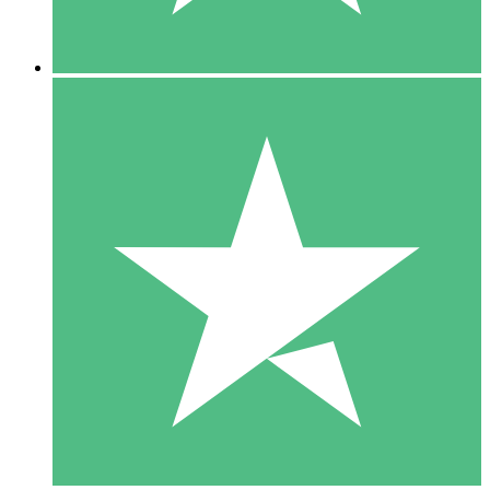
5 Descargas
15
US$
00
10 Descargas
20
US$
00