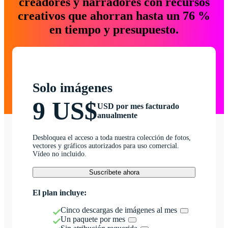
creadores y narradores con recursos
creativos que ahorran hasta un 76 %
en tiempo y presupuesto.
Solo imágenes
9 US$
USD por mes facturado
anualmente
Desbloquea el acceso a toda nuestra colección de fotos,
vectores y gráficos autorizados para uso comercial.
Vídeo no incluido.
Suscríbete ahora
El plan incluye:
Cinco descargas de imágenes al mes
Un paquete por mes