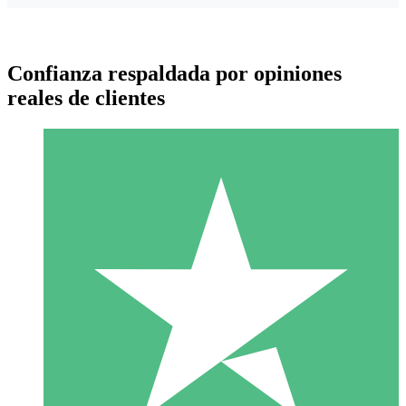
Confianza respaldada por opiniones
reales de clientes
Paquetes de Créditos Individuales
Paga según el uso con créditos de descarga. Sin compromiso
mensual.
1 Descarga
10
US$
00