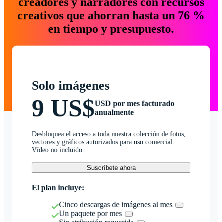
creadores y narradores con recursos
creativos que ahorran hasta un 76 %
en tiempo y presupuesto.
Solo imágenes
9 US$
USD por mes facturado
anualmente
Desbloquea el acceso a toda nuestra colección de fotos,
vectores y gráficos autorizados para uso comercial.
Vídeo no incluido.
Suscríbete ahora
El plan incluye:
Cinco descargas de imágenes al mes
Un paquete por mes