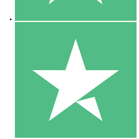
5 Descargas
15
US$
00
10 Descargas
20
US$
00