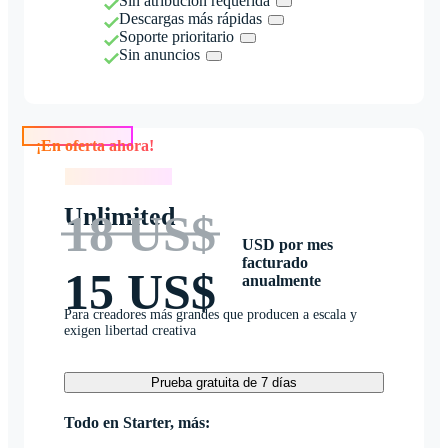
Sin atribución requerida
Descargas más rápidas
Soporte prioritario
Sin anuncios
¡En oferta ahora!
¡En oferta ahora!
Unlimited
18 US$
USD por mes
facturado
15 US$
anualmente
Para creadores más grandes que producen a escala y
exigen libertad creativa
Prueba gratuita de 7 días
Todo en Starter, más: