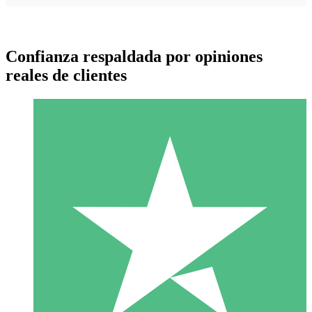
Confianza respaldada por opiniones
reales de clientes
Paquetes de Créditos Individuales
Paga según el uso con créditos de descarga. Sin compromiso
mensual.
1 Descarga
10
US$
00