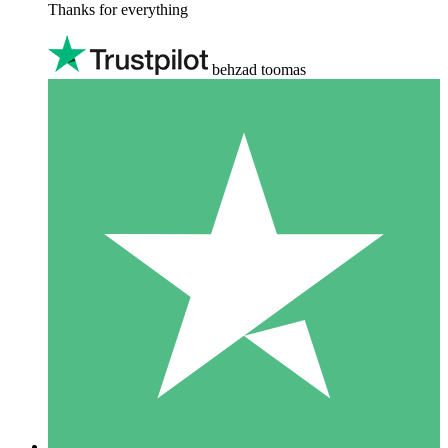
Thanks for everything
behzad toomas