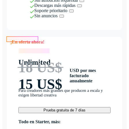
Sin atribución requerida
Descargas más rápidas
Soporte prioritario
Sin anuncios
¡En oferta ahora!
¡En oferta ahora!
Unlimited
18 US$
USD por mes
facturado
15 US$
anualmente
Para creadores más grandes que producen a escala y
exigen libertad creativa
Prueba gratuita de 7 días
Todo en Starter, más: