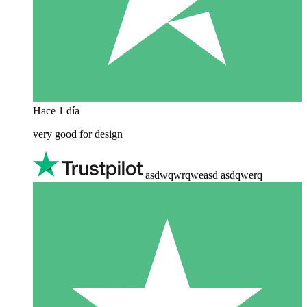
Hace 1 día
very good for design
asdwqwrqweasd asdqwerq