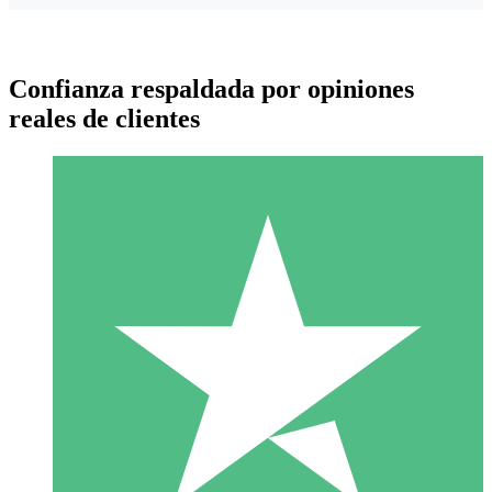
Confianza respaldada por opiniones
reales de clientes
Paquetes de Créditos Individuales
Paga según el uso con créditos de descarga. Sin compromiso
mensual.
1 Descarga
10
US$
00