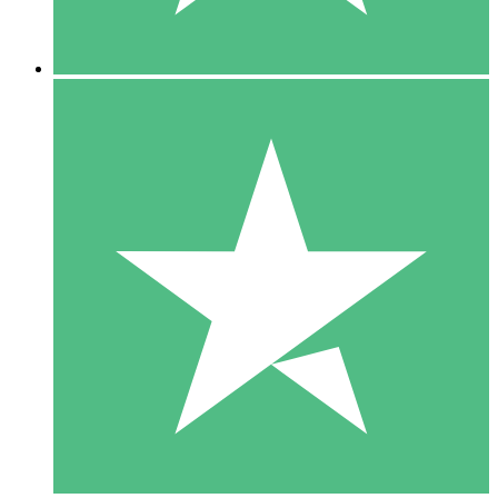
5 Descargas
15
US$
00
10 Descargas
20
US$
00