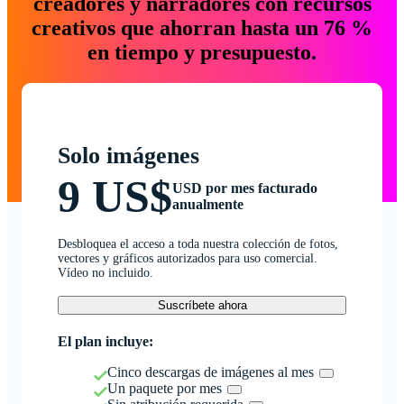
creadores y narradores con recursos
creativos que ahorran hasta un 76 %
en tiempo y presupuesto.
Solo imágenes
9 US$
USD por mes facturado
anualmente
Desbloquea el acceso a toda nuestra colección de fotos,
vectores y gráficos autorizados para uso comercial.
Vídeo no incluido.
Suscríbete ahora
El plan incluye:
Cinco descargas de imágenes al mes
Un paquete por mes