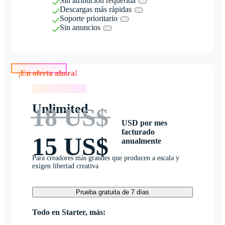
Sin atribución requerida
Descargas más rápidas
Soporte prioritario
Sin anuncios
¡En oferta ahora!
¡En oferta ahora!
Unlimited
18 US$
USD por mes
facturado
15 US$
anualmente
Para creadores más grandes que producen a escala y
exigen libertad creativa
Prueba gratuita de 7 días
Todo en Starter, más: