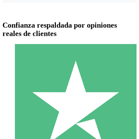
Confianza respaldada por opiniones
reales de clientes
Paquetes de Créditos Individuales
Paga según el uso con créditos de descarga. Sin compromiso
mensual.
1 Descarga
10
US$
00