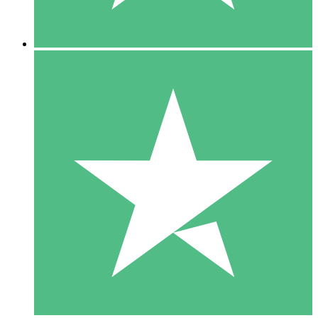
5 Descargas
15
US$
00
10 Descargas
20
US$
00