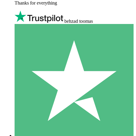
Thanks for everything
behzad toomas