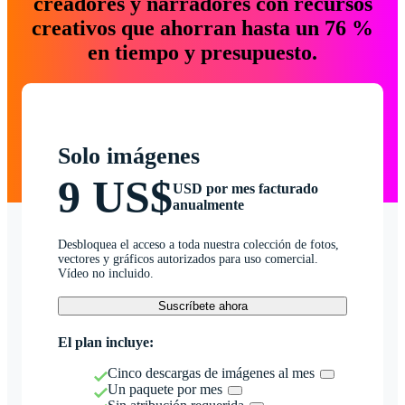
creadores y narradores con recursos
creativos que ahorran hasta un 76 %
en tiempo y presupuesto.
Solo imágenes
9 US$
USD por mes facturado
anualmente
Desbloquea el acceso a toda nuestra colección de fotos,
vectores y gráficos autorizados para uso comercial.
Vídeo no incluido.
Suscríbete ahora
El plan incluye:
Cinco descargas de imágenes al mes
Un paquete por mes