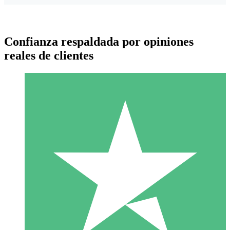
Confianza respaldada por opiniones
reales de clientes
Paquetes de Créditos Individuales
Paga según el uso con créditos de descarga. Sin compromiso
mensual.
1 Descarga
10
US$
00