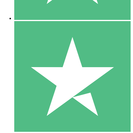
5 Descargas
15
US$
00
10 Descargas
20
US$
00