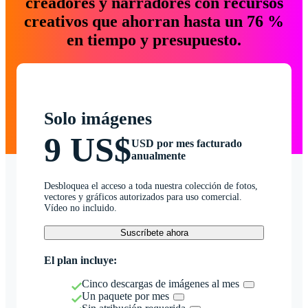
creadores y narradores con recursos
creativos que ahorran hasta un 76 %
en tiempo y presupuesto.
Solo imágenes
9 US$
USD por mes facturado
anualmente
Desbloquea el acceso a toda nuestra colección de fotos,
vectores y gráficos autorizados para uso comercial.
Vídeo no incluido.
Suscríbete ahora
El plan incluye:
Cinco descargas de imágenes al mes
Un paquete por mes