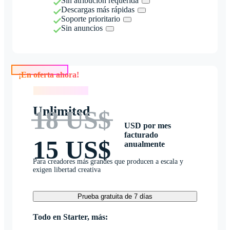
Sin atribución requerida
Descargas más rápidas
Soporte prioritario
Sin anuncios
¡En oferta ahora!
¡En oferta ahora!
Unlimited
18 US$
USD por mes
facturado
15 US$
anualmente
Para creadores más grandes que producen a escala y
exigen libertad creativa
Prueba gratuita de 7 días
Todo en Starter, más: