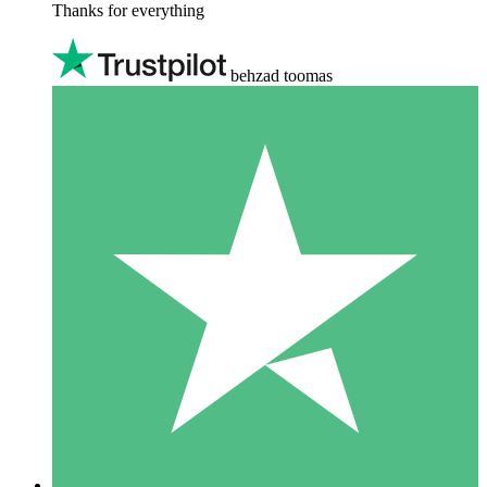
Thanks for everything
behzad toomas