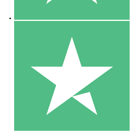
5 Descargas
15
US$
00
10 Descargas
20
US$
00