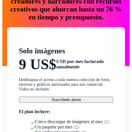
creadores y narradores con recursos
creativos que ahorran hasta un 76 %
en tiempo y presupuesto.
Solo imágenes
9 US$
USD por mes facturado
anualmente
Desbloquea el acceso a toda nuestra colección de fotos,
vectores y gráficos autorizados para uso comercial.
Vídeo no incluido.
Suscríbete ahora
El plan incluye:
Cinco descargas de imágenes al mes
Un paquete por mes