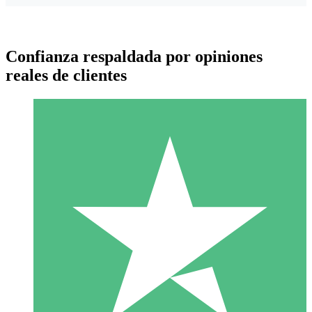
Confianza respaldada por opiniones
reales de clientes
Paquetes de Créditos Individuales
Paga según el uso con créditos de descarga. Sin compromiso
mensual.
1 Descarga
10
US$
00