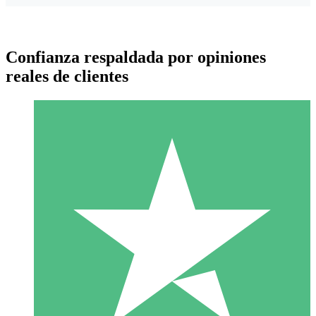
Confianza respaldada por opiniones
reales de clientes
Paquetes de Créditos Individuales
Paga según el uso con créditos de descarga. Sin compromiso
mensual.
1 Descarga
10
US$
00