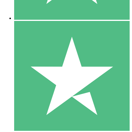
5 Descargas
15
US$
00
10 Descargas
20
US$
00