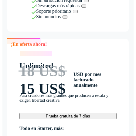
Sin atribución requerida
Descargas más rápidas
Soporte prioritario
Sin anuncios
¡En oferta ahora!
¡En oferta ahora!
Unlimited
18 US$
USD por mes
facturado
15 US$
anualmente
Para creadores más grandes que producen a escala y
exigen libertad creativa
Prueba gratuita de 7 días
Todo en Starter, más: