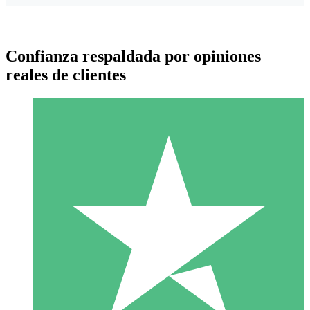
Confianza respaldada por opiniones
reales de clientes
Paquetes de Créditos Individuales
Paga según el uso con créditos de descarga. Sin compromiso
mensual.
1 Descarga
10
US$
00