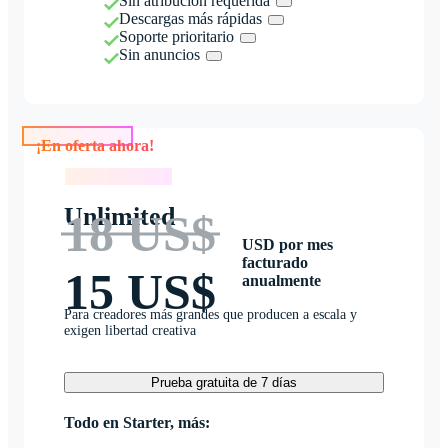
Sin atribución requerida
Descargas más rápidas
Soporte prioritario
Sin anuncios
¡En oferta ahora!
¡En oferta ahora!
Unlimited
18 US$
USD por mes
facturado
15 US$
anualmente
Para creadores más grandes que producen a escala y
exigen libertad creativa
Prueba gratuita de 7 días
Todo en Starter, más: