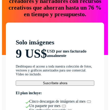
creadores y narradores con recursos
creativos que ahorran hasta un 76 %
en tiempo y presupuesto.
Solo imágenes
9 US$
USD por mes facturado
anualmente
Desbloquea el acceso a toda nuestra colección de fotos,
vectores y gráficos autorizados para uso comercial.
Vídeo no incluido.
Suscríbete ahora
El plan incluye:
Cinco descargas de imágenes al mes
Un paquete por mes