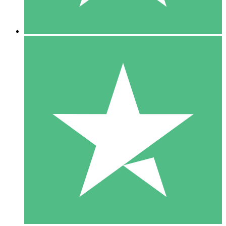
5 Descargas
15
US$
00
10 Descargas
20
US$
00