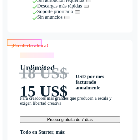
Sin atribución requerida
Descargas más rápidas
Soporte prioritario
Sin anuncios
¡En oferta ahora!
¡En oferta ahora!
Unlimited
18 US$
USD por mes
facturado
15 US$
anualmente
Para creadores más grandes que producen a escala y
exigen libertad creativa
Prueba gratuita de 7 días
Todo en Starter, más: