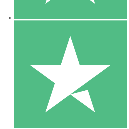
5 Descargas
15
US$
00
10 Descargas
20
US$
00