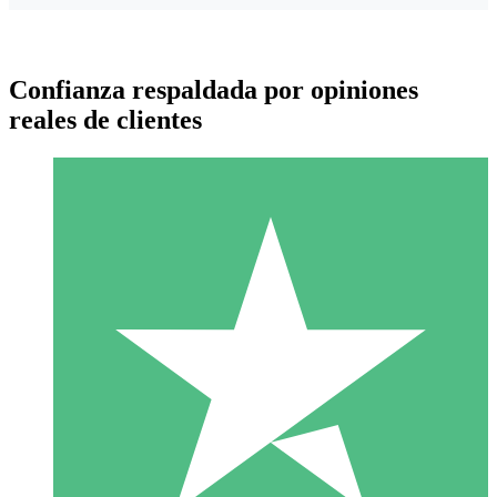
Confianza respaldada por opiniones
reales de clientes
Paquetes de Créditos Individuales
Paga según el uso con créditos de descarga. Sin compromiso
mensual.
1 Descarga
10
US$
00