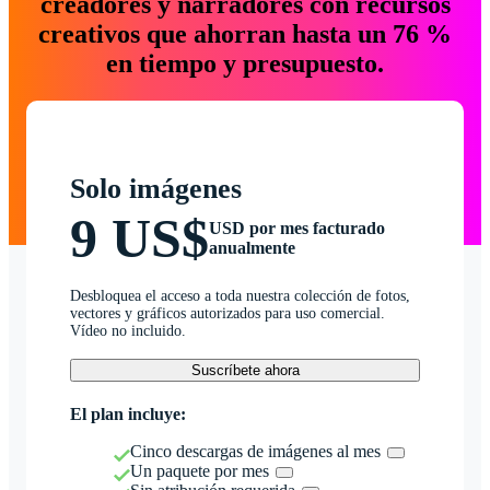
creadores y narradores con recursos
creativos que ahorran hasta un 76 %
en tiempo y presupuesto.
Solo imágenes
9 US$
USD por mes facturado
anualmente
Desbloquea el acceso a toda nuestra colección de fotos,
vectores y gráficos autorizados para uso comercial.
Vídeo no incluido.
Suscríbete ahora
El plan incluye:
Cinco descargas de imágenes al mes
Un paquete por mes