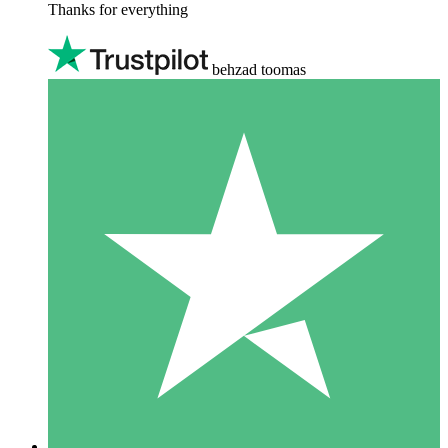
Thanks for everything
behzad toomas