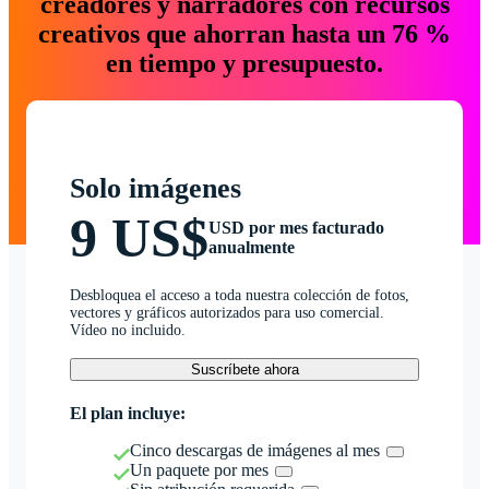
creadores y narradores con recursos
creativos que ahorran hasta un 76 %
en tiempo y presupuesto.
Solo imágenes
9 US$
USD por mes facturado
anualmente
Desbloquea el acceso a toda nuestra colección de fotos,
vectores y gráficos autorizados para uso comercial.
Vídeo no incluido.
Suscríbete ahora
El plan incluye:
Cinco descargas de imágenes al mes
Un paquete por mes