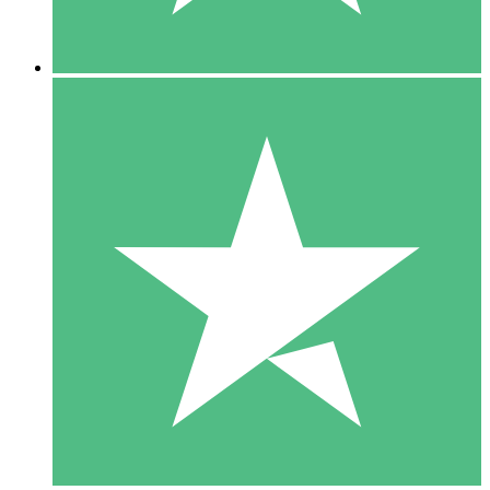
5 Descargas
15
US$
00
10 Descargas
20
US$
00