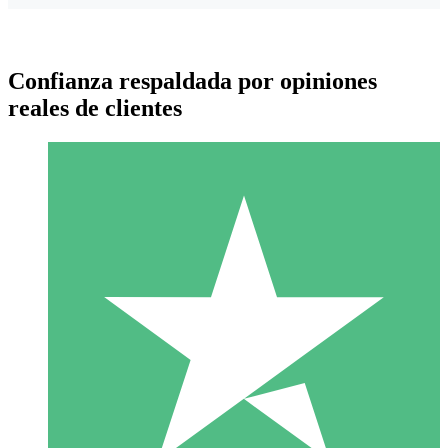
Confianza respaldada por opiniones
reales de clientes
Paquetes de Créditos Individuales
Paga según el uso con créditos de descarga. Sin compromiso
mensual.
1 Descarga
10
US$
00