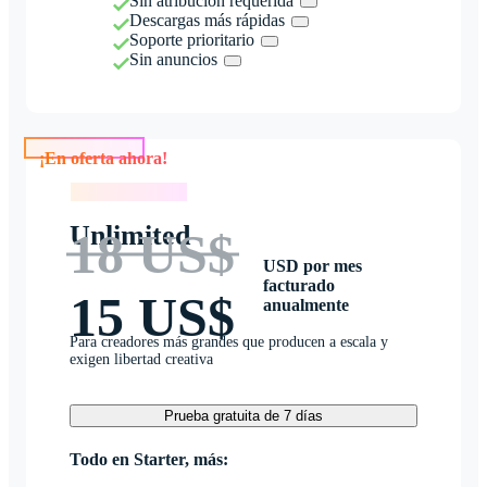
Sin atribución requerida
Descargas más rápidas
Soporte prioritario
Sin anuncios
¡En oferta ahora!
¡En oferta ahora!
Unlimited
18 US$
USD por mes
facturado
15 US$
anualmente
Para creadores más grandes que producen a escala y
exigen libertad creativa
Prueba gratuita de 7 días
Todo en Starter, más: