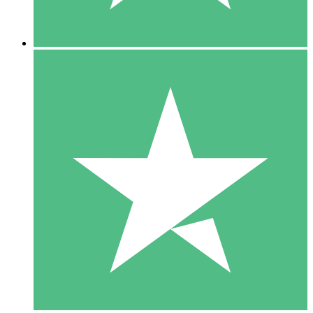
5 Descargas
15
US$
00
10 Descargas
20
US$
00