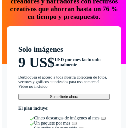
creadores y narradores con recursos
creativos que ahorran hasta un 76 %
en tiempo y presupuesto.
Solo imágenes
9 US$
USD por mes facturado
anualmente
Desbloquea el acceso a toda nuestra colección de fotos,
vectores y gráficos autorizados para uso comercial.
Vídeo no incluido.
Suscríbete ahora
El plan incluye:
Cinco descargas de imágenes al mes
Un paquete por mes