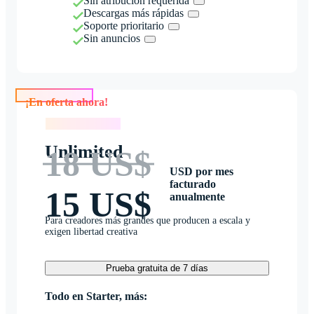
Sin atribución requerida
Descargas más rápidas
Soporte prioritario
Sin anuncios
¡En oferta ahora!
¡En oferta ahora!
Unlimited
18 US$
USD por mes
facturado
15 US$
anualmente
Para creadores más grandes que producen a escala y
exigen libertad creativa
Prueba gratuita de 7 días
Todo en Starter, más: