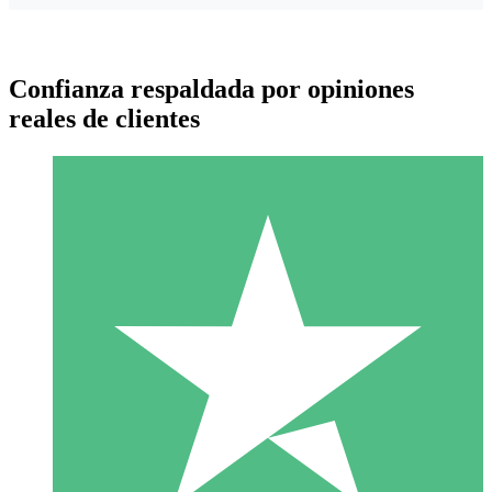
Confianza respaldada por opiniones
reales de clientes
Paquetes de Créditos Individuales
Paga según el uso con créditos de descarga. Sin compromiso
mensual.
1 Descarga
10
US$
00