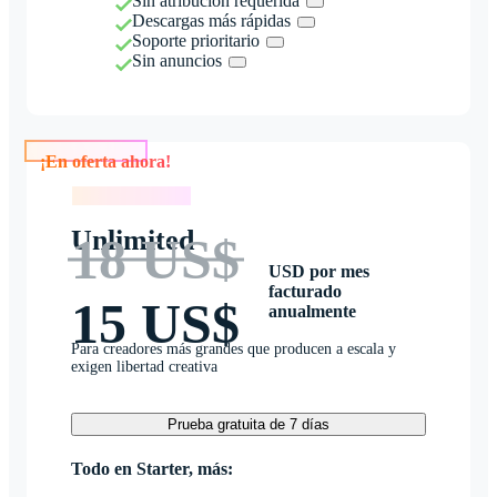
Sin atribución requerida
Descargas más rápidas
Soporte prioritario
Sin anuncios
¡En oferta ahora!
¡En oferta ahora!
Unlimited
18 US$
USD por mes
facturado
15 US$
anualmente
Para creadores más grandes que producen a escala y
exigen libertad creativa
Prueba gratuita de 7 días
Todo en Starter, más: