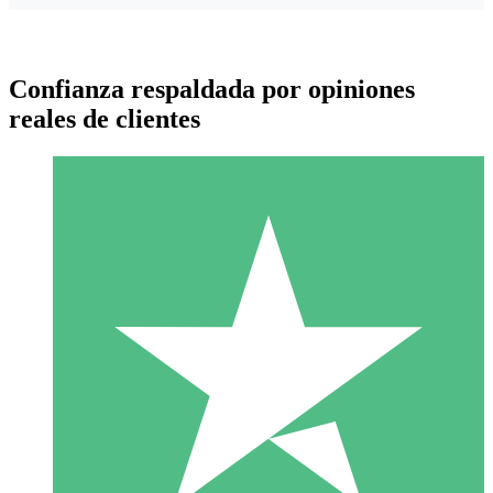
Confianza respaldada por opiniones
reales de clientes
Paquetes de Créditos Individuales
Paga según el uso con créditos de descarga. Sin compromiso
mensual.
1 Descarga
10
US$
00