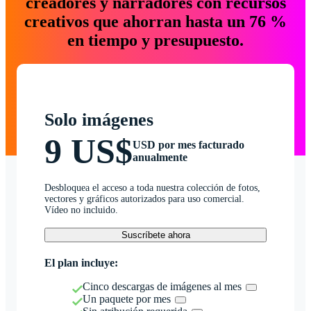
creadores y narradores con recursos
creativos que ahorran hasta un 76 %
en tiempo y presupuesto.
Solo imágenes
9 US$
USD por mes facturado
anualmente
Desbloquea el acceso a toda nuestra colección de fotos,
vectores y gráficos autorizados para uso comercial.
Vídeo no incluido.
Suscríbete ahora
El plan incluye:
Cinco descargas de imágenes al mes
Un paquete por mes