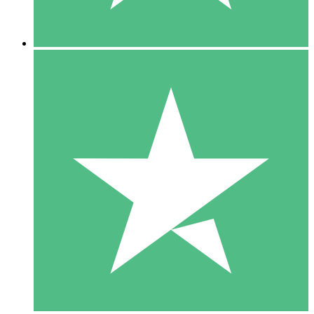
5 Descargas
15
US$
00
10 Descargas
20
US$
00