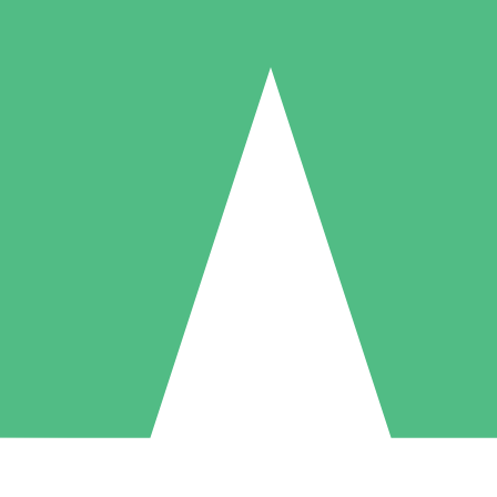
Paquetes de Créditos Individuales
Paga según el uso con créditos de descarga. Sin compromiso mensual.
1 Descarga
5 Descargas
10 Descargas
10
15
20
US$
00
US$
00
US$
00