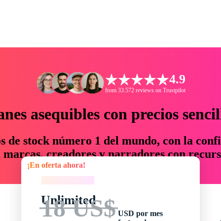
4.9
from 33.572 reviews on Trustpilot
anes asequibles con precios sencil
os de stock número 1 del mundo, con la confi
marcas, creadores y narradores con recurs
¡En oferta ahora!
un 76 % en tiempo y presupuesto.
¡En oferta ahora!
Unlimited
18 US$
USD por mes