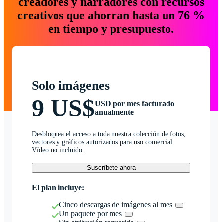
creadores y narradores con recursos
creativos que ahorran hasta un 76 %
en tiempo y presupuesto.
Solo imágenes
9 US$
USD por mes facturado
anualmente
Desbloquea el acceso a toda nuestra colección de fotos,
vectores y gráficos autorizados para uso comercial.
Vídeo no incluido.
Suscríbete ahora
El plan incluye:
Cinco descargas de imágenes al mes
Un paquete por mes