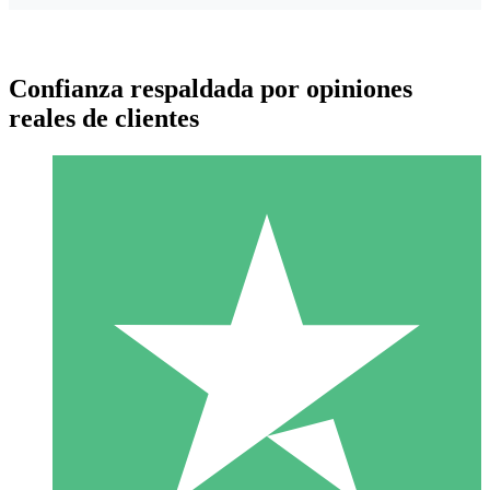
Confianza respaldada por opiniones
reales de clientes
Paquetes de Créditos Individuales
Paga según el uso con créditos de descarga. Sin compromiso
mensual.
1 Descarga
10
US$
00