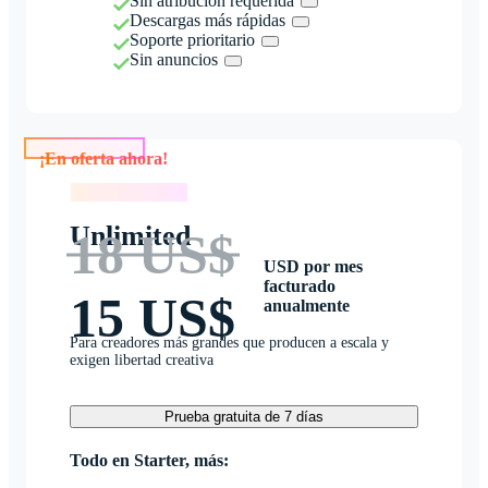
Sin atribución requerida
Descargas más rápidas
Soporte prioritario
Sin anuncios
¡En oferta ahora!
¡En oferta ahora!
Unlimited
18 US$
USD por mes
facturado
15 US$
anualmente
Para creadores más grandes que producen a escala y
exigen libertad creativa
Prueba gratuita de 7 días
Todo en Starter, más: