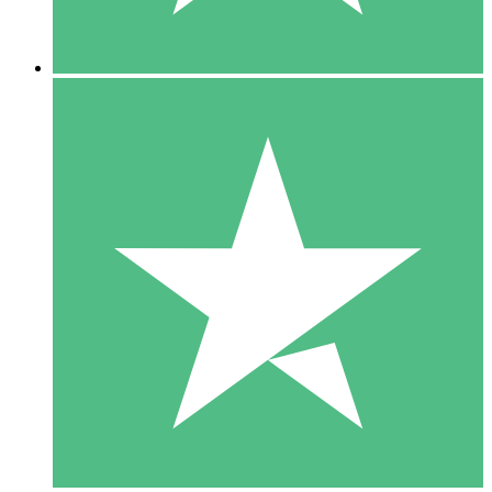
5 Descargas
15
US$
00
10 Descargas
20
US$
00