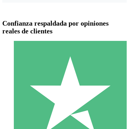
Confianza respaldada por opiniones
reales de clientes
Paquetes de Créditos Individuales
Paga según el uso con créditos de descarga. Sin compromiso
mensual.
1 Descarga
10
US$
00