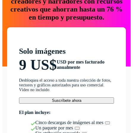
creadores y narradores con recursos
creativos que ahorran hasta un 76 %
en tiempo y presupuesto.
Solo imágenes
9 US$
USD por mes facturado
anualmente
Desbloquea el acceso a toda nuestra colección de fotos,
vectores y gráficos autorizados para uso comercial.
Vídeo no incluido.
Suscríbete ahora
El plan incluye:
Cinco descargas de imágenes al mes
Un paquete por mes