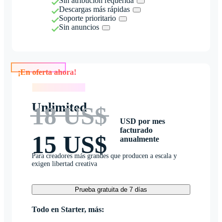
Sin atribución requerida
Descargas más rápidas
Soporte prioritario
Sin anuncios
¡En oferta ahora!
¡En oferta ahora!
Unlimited
18 US$
USD por mes
facturado
15 US$
anualmente
Para creadores más grandes que producen a escala y
exigen libertad creativa
Prueba gratuita de 7 días
Todo en Starter, más: