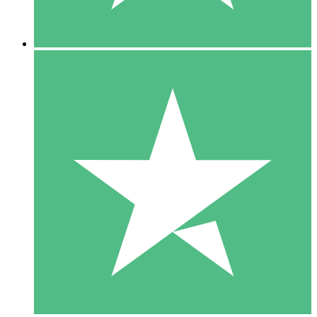
5 Descargas
15
US$
00
10 Descargas
20
US$
00