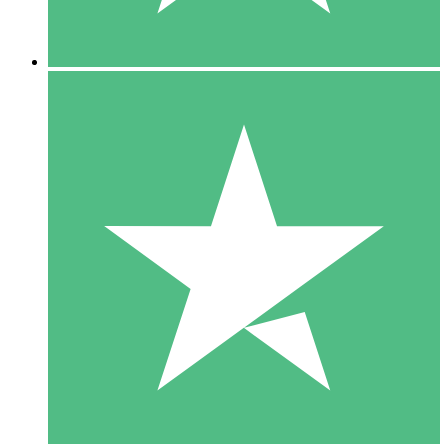
5 Descargas
15
US$
00
10 Descargas
20
US$
00