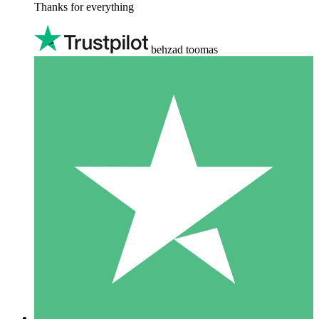
Thanks for everything
behzad toomas