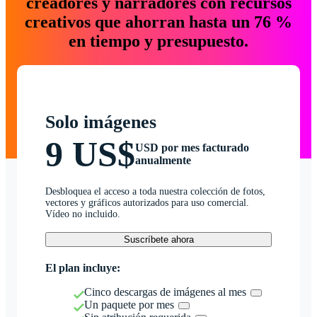
creadores y narradores con recursos
creativos que ahorran hasta un 76 %
en tiempo y presupuesto.
Solo imágenes
9 US$
USD por mes facturado
anualmente
Desbloquea el acceso a toda nuestra colección de fotos,
vectores y gráficos autorizados para uso comercial.
Vídeo no incluido.
Suscríbete ahora
El plan incluye:
Cinco descargas de imágenes al mes
Un paquete por mes