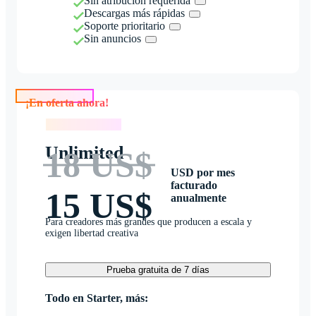
Sin atribución requerida
Descargas más rápidas
Soporte prioritario
Sin anuncios
¡En oferta ahora!
¡En oferta ahora!
Unlimited
18 US$
USD por mes
facturado
15 US$
anualmente
Para creadores más grandes que producen a escala y
exigen libertad creativa
Prueba gratuita de 7 días
Todo en Starter, más: