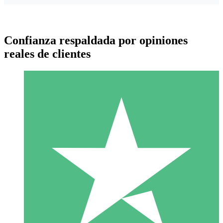
Confianza respaldada por opiniones
reales de clientes
Paquetes de Créditos Individuales
Paga según el uso con créditos de descarga. Sin compromiso
mensual.
1 Descarga
10
US$
00