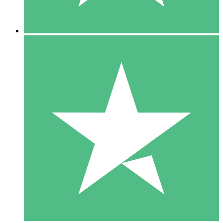
5 Descargas
15
US$
00
10 Descargas
20
US$
00