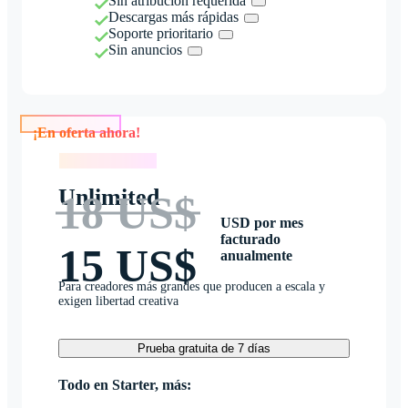
Sin atribución requerida
Descargas más rápidas
Soporte prioritario
Sin anuncios
¡En oferta ahora!
¡En oferta ahora!
Unlimited
18 US$
USD por mes
facturado
15 US$
anualmente
Para creadores más grandes que producen a escala y
exigen libertad creativa
Prueba gratuita de 7 días
Todo en Starter, más: