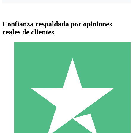
Confianza respaldada por opiniones
reales de clientes
Paquetes de Créditos Individuales
Paga según el uso con créditos de descarga. Sin compromiso
mensual.
1 Descarga
10
US$
00