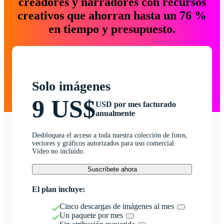
creadores y narradores con recursos
creativos que ahorran hasta un 76 %
en tiempo y presupuesto.
Solo imágenes
9 US$
USD por mes facturado
anualmente
Desbloquea el acceso a toda nuestra colección de fotos,
vectores y gráficos autorizados para uso comercial.
Vídeo no incluido.
Suscríbete ahora
El plan incluye:
Cinco descargas de imágenes al mes
Un paquete por mes