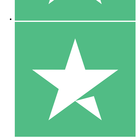
5 Descargas
15
US$
00
10 Descargas
20
US$
00