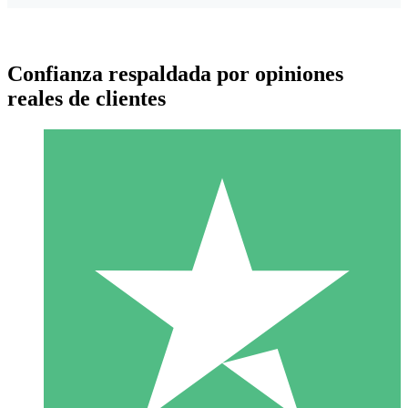
Confianza respaldada por opiniones
reales de clientes
Paquetes de Créditos Individuales
Paga según el uso con créditos de descarga. Sin compromiso
mensual.
1 Descarga
10
US$
00