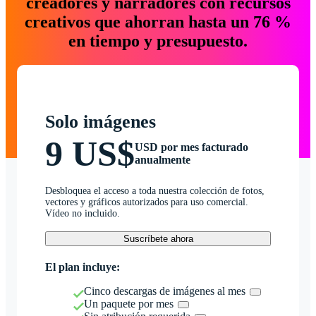
creadores y narradores con recursos
creativos que ahorran hasta un 76 %
en tiempo y presupuesto.
Solo imágenes
9 US$
USD por mes facturado
anualmente
Desbloquea el acceso a toda nuestra colección de fotos,
vectores y gráficos autorizados para uso comercial.
Vídeo no incluido.
Suscríbete ahora
El plan incluye:
Cinco descargas de imágenes al mes
Un paquete por mes