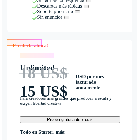
Sin atribución requerida
Descargas más rápidas
Soporte prioritario
Sin anuncios
¡En oferta ahora!
¡En oferta ahora!
Unlimited
18 US$
USD por mes
facturado
15 US$
anualmente
Para creadores más grandes que producen a escala y
exigen libertad creativa
Prueba gratuita de 7 días
Todo en Starter, más: