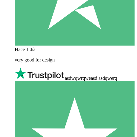
Hace 1 día
very good for design
asdwqwrqweasd asdqwerq