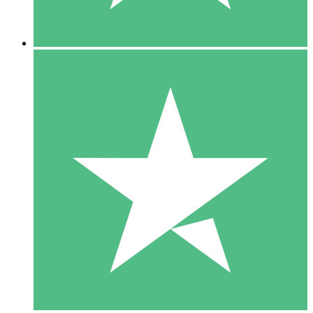
5 Descargas
15
US$
00
10 Descargas
20
US$
00