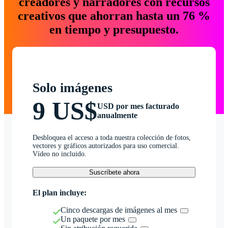
creadores y narradores con recursos
creativos que ahorran hasta un 76 %
en tiempo y presupuesto.
Solo imágenes
9 US$
USD por mes facturado
anualmente
Desbloquea el acceso a toda nuestra colección de fotos,
vectores y gráficos autorizados para uso comercial.
Vídeo no incluido.
Suscríbete ahora
El plan incluye:
Cinco descargas de imágenes al mes
Un paquete por mes