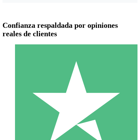
Confianza respaldada por opiniones
reales de clientes
Paquetes de Créditos Individuales
Paga según el uso con créditos de descarga. Sin compromiso
mensual.
1 Descarga
10
US$
00