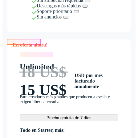
Sin atribución requerida
Descargas más rápidas
Soporte prioritario
Sin anuncios
¡En oferta ahora!
¡En oferta ahora!
Unlimited
18 US$
USD por mes
facturado
15 US$
anualmente
Para creadores más grandes que producen a escala y
exigen libertad creativa
Prueba gratuita de 7 días
Todo en Starter, más: