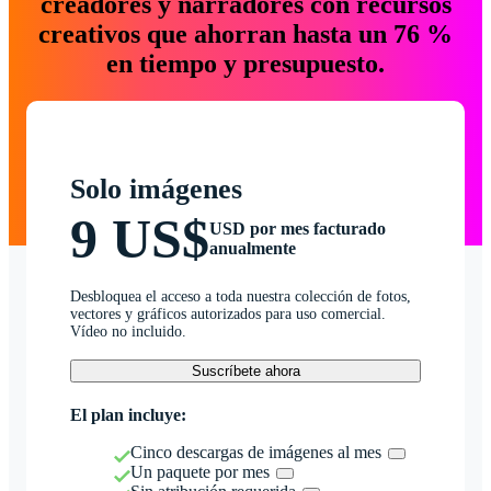
creadores y narradores con recursos
creativos que ahorran hasta un 76 %
en tiempo y presupuesto.
Solo imágenes
9 US$
USD por mes facturado
anualmente
Desbloquea el acceso a toda nuestra colección de fotos,
vectores y gráficos autorizados para uso comercial.
Vídeo no incluido.
Suscríbete ahora
El plan incluye:
Cinco descargas de imágenes al mes
Un paquete por mes