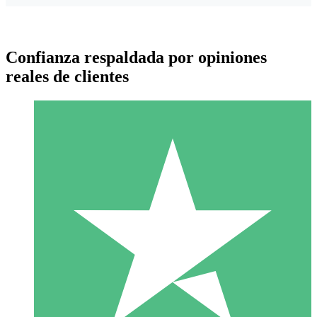
Confianza respaldada por opiniones
reales de clientes
Paquetes de Créditos Individuales
Paga según el uso con créditos de descarga. Sin compromiso
mensual.
1 Descarga
10
US$
00