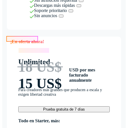
Sin atribución requerida
Descargas más rápidas
Soporte prioritario
Sin anuncios
¡En oferta ahora!
¡En oferta ahora!
Unlimited
18 US$
USD por mes
facturado
15 US$
anualmente
Para creadores más grandes que producen a escala y
exigen libertad creativa
Prueba gratuita de 7 días
Todo en Starter, más: