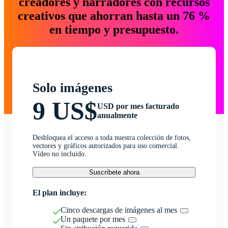
creadores y narradores con recursos
creativos que ahorran hasta un 76 %
en tiempo y presupuesto.
Solo imágenes
9 US$
USD por mes facturado
anualmente
Desbloquea el acceso a toda nuestra colección de fotos,
vectores y gráficos autorizados para uso comercial.
Vídeo no incluido.
Suscríbete ahora
El plan incluye:
Cinco descargas de imágenes al mes
Un paquete por mes