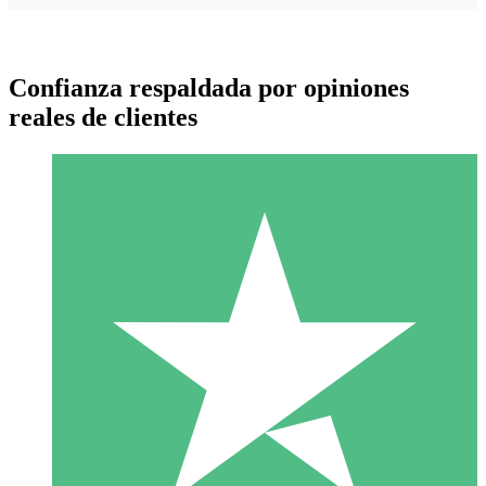
Confianza respaldada por opiniones
reales de clientes
Paquetes de Créditos Individuales
Paga según el uso con créditos de descarga. Sin compromiso
mensual.
1 Descarga
10
US$
00