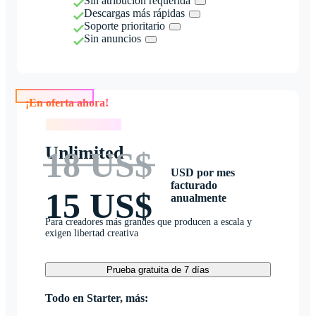
Sin atribución requerida
Descargas más rápidas
Soporte prioritario
Sin anuncios
¡En oferta ahora!
¡En oferta ahora!
Unlimited
18 US$
USD por mes
facturado
15 US$
anualmente
Para creadores más grandes que producen a escala y
exigen libertad creativa
Prueba gratuita de 7 días
Todo en Starter, más: