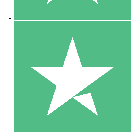
5 Descargas
15
US$
00
10 Descargas
20
US$
00