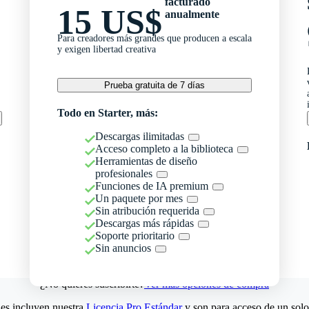
facturado
15 US$
anualmente
Para creadores más grandes que producen a escala
y exigen libertad creativa
Prueba gratuita de 7 días
Todo en Starter, más:
Descargas ilimitadas
Acceso completo a la biblioteca
Herramientas de diseño
profesionales
Funciones de IA premium
Un paquete por mes
Sin atribución requerida
Descargas más rápidas
Soporte prioritario
Sin anuncios
¿No quieres suscribirte?
Ver más opciones de compra
es incluyen nuestra
Licencia Pro Estándar
y son para acceso de un solo