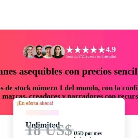
4.9
from 33.572 reviews on Trustpilot
anes asequibles con precios sencil
os de stock número 1 del mundo, con la confi
marcas, creadores y narradores con recurs
¡En oferta ahora!
un 76 % en tiempo y presupuesto.
¡En oferta ahora!
Unlimited
18 US$
USD por mes