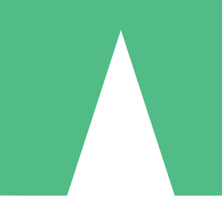
Paquetes de Créditos Individuales
Paga según el uso con créditos de descarga. Sin compromiso mensual.
1 Descarga
5 Descargas
10 Descargas
10
15
20
US$
00
US$
00
US$
00