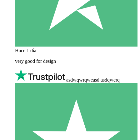
Hace 1 día
very good for design
asdwqwrqweasd asdqwerq