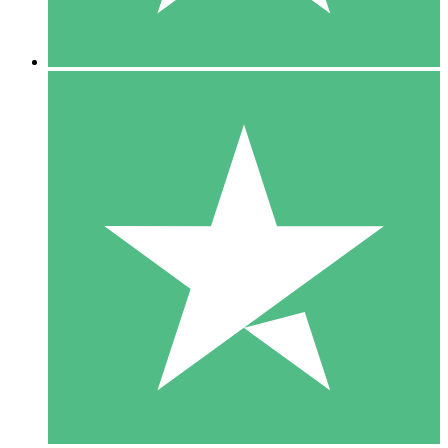
5 Descargas
15
US$
00
10 Descargas
20
US$
00