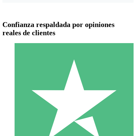
Confianza respaldada por opiniones
reales de clientes
Paquetes de Créditos Individuales
Paga según el uso con créditos de descarga. Sin compromiso
mensual.
1 Descarga
10
US$
00