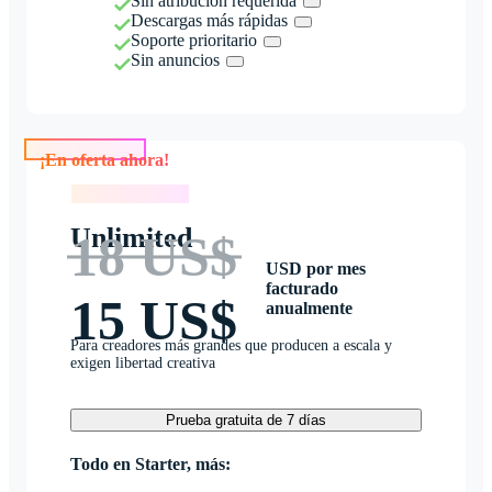
Sin atribución requerida
Descargas más rápidas
Soporte prioritario
Sin anuncios
¡En oferta ahora!
¡En oferta ahora!
Unlimited
18 US$
USD por mes
facturado
15 US$
anualmente
Para creadores más grandes que producen a escala y
exigen libertad creativa
Prueba gratuita de 7 días
Todo en Starter, más: