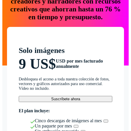
creadores y narradores con recursos
creativos que ahorran hasta un 76 %
en tiempo y presupuesto.
Solo imágenes
9 US$
USD por mes facturado
anualmente
Desbloquea el acceso a toda nuestra colección de fotos,
vectores y gráficos autorizados para uso comercial.
Vídeo no incluido.
Suscríbete ahora
El plan incluye:
Cinco descargas de imágenes al mes
Un paquete por mes