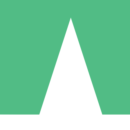
Paquetes de Créditos Individuales
Paga según el uso con créditos de descarga. Sin compromiso mensual.
1 Descarga
5 Descargas
10 Descargas
10
15
20
US$
00
US$
00
US$
00