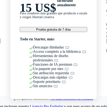
facturado
15 US$
anualmente
Para creadores más grandes que producen a escala
y exigen libertad creativa
Prueba gratuita de 7 días
Todo en Starter, más:
Descargas ilimitadas
Acceso completo a la biblioteca
Herramientas de diseño
profesionales
Funciones de IA premium
Un paquete por mes
Sin atribución requerida
Descargas más rápidas
Soporte prioritario
Sin anuncios
¿No quieres suscribirte?
Ver más opciones de compra
es incluyen nuestra
Licencia Pro Estándar
y son para acceso de un solo