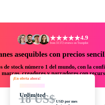
4.9
from 33.572 reviews on Trustpilot
anes asequibles con precios sencil
os de stock número 1 del mundo, con la confi
marcas, creadores y narradores con recurs
¡En oferta ahora!
un 76 % en tiempo y presupuesto.
¡En oferta ahora!
Unlimited
18 US$
USD por mes