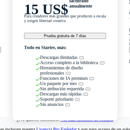
facturado
15 US$
anualmente
Para creadores más grandes que producen a escala
y exigen libertad creativa
Prueba gratuita de 7 días
Todo en Starter, más:
Descargas ilimitadas
Acceso completo a la biblioteca
Herramientas de diseño
profesionales
Funciones de IA premium
Un paquete por mes
Sin atribución requerida
Descargas más rápidas
Soporte prioritario
Sin anuncios
¿No quieres suscribirte?
Ver más opciones de compra
es incluyen nuestra
Licencia Pro Estándar
y son para acceso de un solo