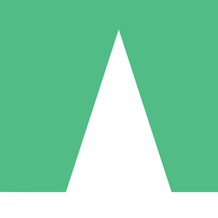
Paquetes de Créditos Individuales
Paga según el uso con créditos de descarga. Sin compromiso mensual.
1 Descarga
5 Descargas
10 Descargas
10
15
20
US$
00
US$
00
US$
00