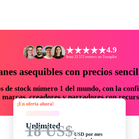
4.9
from 33.572 reviews on Trustpilot
anes asequibles con precios sencil
os de stock número 1 del mundo, con la confi
marcas, creadores y narradores con recurs
¡En oferta ahora!
un 76 % en tiempo y presupuesto.
¡En oferta ahora!
Unlimited
18 US$
USD por mes